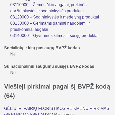
03110000 – Žemės ūkio augalai, prekinės
daržininkystės ir sodininkystės produktai
03120000 – Sodininkystės ir medelynų produktai
03130000 – Gėrimams gaminti naudojami ir
prieskoniniai augalai
03140000 – Gyvūninės kilmės ir susiję produktai
Socialinių ir kitų paslaugų BVPŽ kodas
Ne
Su nacionaliniu saugumu susijęs BVPŽ kodas
Ne
Viešieji pirkimai pagal šį BVPŽ kodą
(64)
GĖLIŲ IR ĮVAIRIŲ FLORISTIKOS REIKMENŲ PIRKIMAS
(SKELBIAMA APKLAUSA)
Pasibaigęs