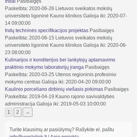
Indai
Pasibaigęs
Paskelbta: 2020-06-26
Lietuvos sveikatos mokslų
universiteto ligoninė Kauno klinikos
Galioja iki: 2020-07-
14 09:00:00
Indų techninės specifikacijos projektas
Pasibaigęs
Paskelbta: 2020-06-15
Lietuvos sveikatos mokslų
universiteto ligoninė Kauno klinikos
Galioja iki: 2020-06-
23 08:00:00
Kulinarijos ir konditerijos bei lankytojų aptarnavimo
praktinio mokymo laboratorijų įranga
Pasibaigęs
Paskelbta: 2020-03-25
Utenos regioninis profesinio
mokymo centras
Galioja iki: 2020-04-20 09:00:00
Kaulinio porceliano dirbinių viešasis pirkimas
Pasibaigęs
Paskelbta: 2019-04-19
Kauno rajono savivaldybės
administracija
Galioja iki: 2019-05-03 10:00:00
1
2
→
Turite klausimų ar pasiūlymų? Rašykite el. paštu
info@verslolink.lt
|
Apie projektą