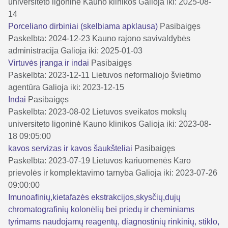
universiteto ligoninė Kauno klinikos
Galioja iki: 2025-08-
14
Porceliano dirbiniai (skelbiama apklausa)
Pasibaigęs
Paskelbta: 2024-12-23
Kauno rajono savivaldybės
administracija
Galioja iki: 2025-01-03
Virtuvės įranga ir indai
Pasibaigęs
Paskelbta: 2023-12-11
Lietuvos neformaliojo švietimo
agentūra
Galioja iki: 2023-12-15
Indai
Pasibaigęs
Paskelbta: 2023-08-02
Lietuvos sveikatos mokslų
universiteto ligoninė Kauno klinikos
Galioja iki: 2023-08-
18 09:05:00
kavos servizas ir kavos šaukšteliai
Pasibaigęs
Paskelbta: 2023-07-19
Lietuvos kariuomenės Karo
prievolės ir komplektavimo tarnyba
Galioja iki: 2023-07-26
09:00:00
Imunoafinių,kietafazės ekstrakcijos,skysčių,dujų
chromatografinių kolonėlių bei priedų ir cheminiams
tyrimams naudojamų reagentų, diagnostinių rinkinių, stiklo,