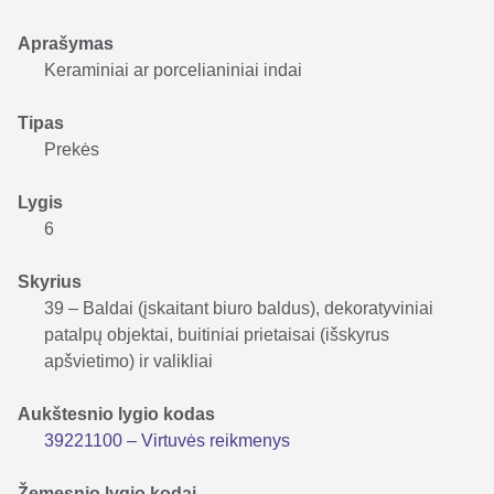
Aprašymas
Keraminiai ar porcelianiniai indai
Tipas
Prekės
Lygis
6
Skyrius
39 – Baldai (įskaitant biuro baldus), dekoratyviniai
patalpų objektai, buitiniai prietaisai (išskyrus
apšvietimo) ir valikliai
Aukštesnio lygio kodas
39221100 – Virtuvės reikmenys
Žemesnio lygio kodai