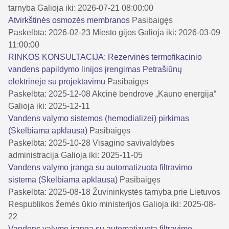
tarnyba
Galioja iki: 2026-07-21 08:00:00
Atvirkštinės osmozės membranos
Pasibaigęs
Paskelbta: 2026-02-23
Miesto gijos
Galioja iki: 2026-03-09
11:00:00
RINKOS KONSULTACIJA: Rezervinės termofikacinio
vandens papildymo linijos įrengimas Petrašiūnų
elektrinėje su projektavimu
Pasibaigęs
Paskelbta: 2025-12-08
Akcinė bendrovė „Kauno energija“
Galioja iki: 2025-12-11
Vandens valymo sistemos (hemodializei) pirkimas
(Skelbiama apklausa)
Pasibaigęs
Paskelbta: 2025-10-28
Visagino savivaldybės
administracija
Galioja iki: 2025-11-05
Vandens valymo įranga su automatizuota filtravimo
sistema (Skelbiama apklausa)
Pasibaigęs
Paskelbta: 2025-08-18
Žuvininkystės tarnyba prie Lietuvos
Respublikos žemės ūkio ministerijos
Galioja iki: 2025-08-
22
Vandens valymo įranga su automatizuota filtravimo