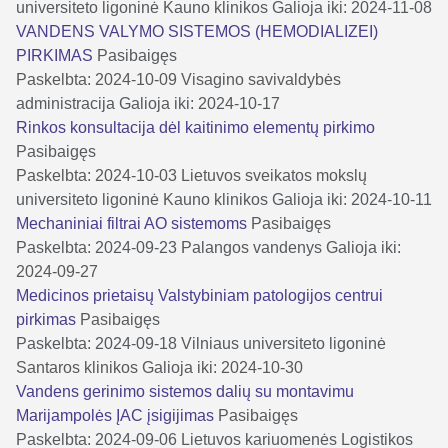
universiteto ligoninė Kauno klinikos
Galioja iki: 2024-11-08
VANDENS VALYMO SISTEMOS (HEMODIALIZEI)
PIRKIMAS
Pasibaigęs
Paskelbta: 2024-10-09
Visagino savivaldybės
administracija
Galioja iki: 2024-10-17
Rinkos konsultacija dėl kaitinimo elementų pirkimo
Pasibaigęs
Paskelbta: 2024-10-03
Lietuvos sveikatos mokslų
universiteto ligoninė Kauno klinikos
Galioja iki: 2024-10-11
Mechaniniai filtrai AO sistemoms
Pasibaigęs
Paskelbta: 2024-09-23
Palangos vandenys
Galioja iki:
2024-09-27
Medicinos prietaisų Valstybiniam patologijos centrui
pirkimas
Pasibaigęs
Paskelbta: 2024-09-18
Vilniaus universiteto ligoninė
Santaros klinikos
Galioja iki: 2024-10-30
Vandens gerinimo sistemos dalių su montavimu
Marijampolės ĮAC įsigijimas
Pasibaigęs
Paskelbta: 2024-09-06
Lietuvos kariuomenės Logistikos