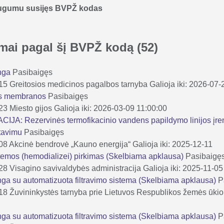
augumu susijęs BVPŽ kodas
kimai pagal šį BVPŽ kodą
(52)
anga
Pasibaigęs
-15
Greitosios medicinos pagalbos tarnyba
Galioja iki: 2026-07
ės membranos
Pasibaigęs
-23
Miesto gijos
Galioja iki: 2026-03-09 11:00:00
A: Rezervinės termofikacinio vandens papildymo linijos įre
ktavimu
Pasibaigęs
-08
Akcinė bendrovė „Kauno energija“
Galioja iki: 2025-12-11
emos (hemodializei) pirkimas (Skelbiama apklausa)
Pasibaigę
-28
Visagino savivaldybės administracija
Galioja iki: 2025-11-05
ga su automatizuota filtravimo sistema (Skelbiama apklausa)
P
-18
Žuvininkystės tarnyba prie Lietuvos Respublikos žemės ūkio 
ga su automatizuota filtravimo sistema (Skelbiama apklausa)
P