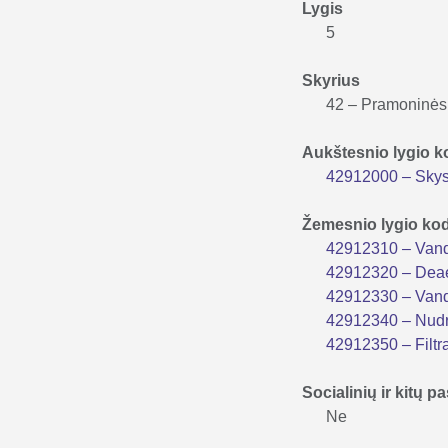
Lygis
5
Skyrius
42 – Pramoninės
Aukštesnio lygio 
42912000 – Skysči
Žemesnio lygio ko
42912310 – Vande
42912320 – Deae
42912330 – Vand
42912340 – Nudr
42912350 – Filtr
Socialinių ir kitų
Ne