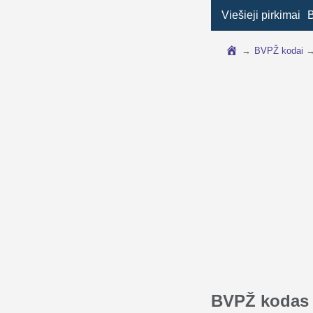
Viešieji pirkimai
→
BVPŽ kodai
BVPŽ kodas 