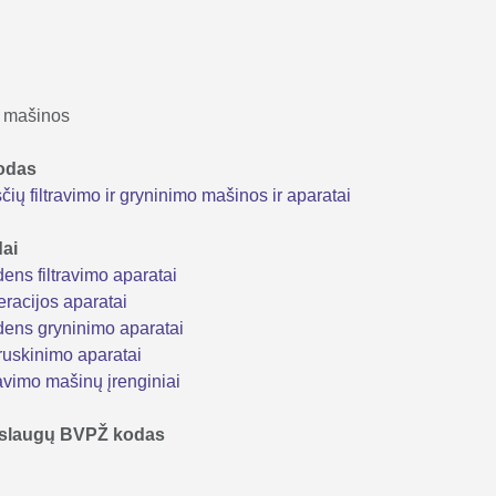
 mašinos
kodas
ų filtravimo ir gryninimo mašinos ir aparatai
dai
ns filtravimo aparatai
racijos aparatai
ens gryninimo aparatai
uskinimo aparatai
avimo mašinų įrenginiai
 paslaugų BVPŽ kodas