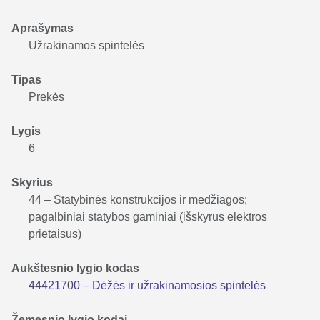
Aprašymas
Užrakinamos spintelės
Tipas
Prekės
Lygis
6
Skyrius
44 – Statybinės konstrukcijos ir medžiagos;
pagalbiniai statybos gaminiai (išskyrus elektros
prietaisus)
Aukštesnio lygio kodas
44421700 – Dėžės ir užrakinamosios spintelės
Žemesnio lygio kodai