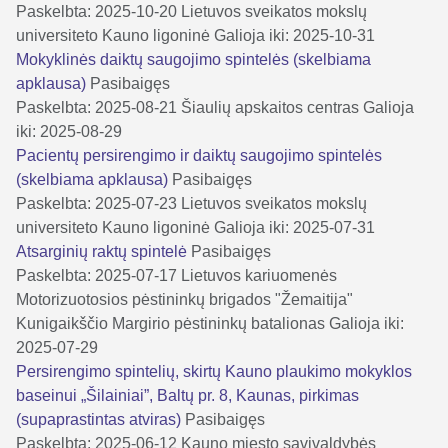
Paskelbta: 2025-10-20
Lietuvos sveikatos mokslų
universiteto Kauno ligoninė
Galioja iki: 2025-10-31
Mokyklinės daiktų saugojimo spintelės (skelbiama
apklausa)
Pasibaigęs
Paskelbta: 2025-08-21
Šiaulių apskaitos centras
Galioja
iki: 2025-08-29
Pacientų persirengimo ir daiktų saugojimo spintelės
(skelbiama apklausa)
Pasibaigęs
Paskelbta: 2025-07-23
Lietuvos sveikatos mokslų
universiteto Kauno ligoninė
Galioja iki: 2025-07-31
Atsarginių raktų spintelė
Pasibaigęs
Paskelbta: 2025-07-17
Lietuvos kariuomenės
Motorizuotosios pėstininkų brigados "Žemaitija"
Kunigaikščio Margirio pėstininkų batalionas
Galioja iki:
2025-07-29
Persirengimo spintelių, skirtų Kauno plaukimo mokyklos
baseinui „Šilainiai”, Baltų pr. 8, Kaunas, pirkimas
(supaprastintas atviras)
Pasibaigęs
Paskelbta: 2025-06-12
Kauno miesto savivaldybės