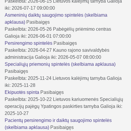
Paskelbta: 2026-06-15
Lietuvos kalėjimų tarnyba
Galioja
iki: 2026-07-17 09:00:00
Asmeninių daiktų saugojimo spintelės (skelbiama
apklausa)
Pasibaigęs
Paskelbta: 2026-05-26
Pabėgėlių priėmimo centras
Galioja iki: 2026-06-01 07:00:00
Persirengimo spintelės
Pasibaigęs
Paskelbta: 2026-04-27
Kauno rajono savivaldybės
administracija
Galioja iki: 2026-05-07 08:00:00
Specialiųjų priemonių spintelės (skelbiama apklausa)
Pasibaigęs
Paskelbta: 2025-11-24
Lietuvos kalėjimų tarnyba
Galioja
iki: 2025-11-28
Ekipuotės spinta
Pasibaigęs
Paskelbta: 2025-10-22
Lietuvos kariuomenės Specialiųjų
operacijų pajėgų Ypatingos paskirties tarnyba
Galioja iki:
2025-10-27
Pacientų persirengimo ir daiktų saugojimo spintelės
(skelbiama apklausa)
Pasibaigęs