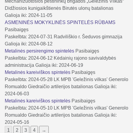
Mechanizuotosios pėstininkų brigados „Geležinis Vilkas“
Didžiosios kunigaikštienės Birutės ulonų batalionas
Galioja iki: 2024-11-05
ASMENINĖS MOKYKLINĖS SPINTELĖS RŪBAMS
Pasibaigęs
Paskelbta: 2024-07-31
Radviliškio r. Šeduvos gimnazija
Galioja iki: 2024-08-12
Metalinės persirengimo spintelės
Pasibaigęs
Paskelbta: 2024-06-12
Kėdainių rajono savivaldybės
administracija
Galioja iki: 2024-06-19
Metalinės kareiviškos spintelės
Pasibaigęs
Paskelbta: 2024-05-28
LK MPB 'Geležinis vilkas' Generolo
Romualdo Giedraičio artilerijos batalionas
Galioja iki:
2024-06-03
Metalinės kareiviškos spintelės
Pasibaigęs
Paskelbta: 2024-05-10
LK MPB 'Geležinis vilkas' Generolo
Romualdo Giedraičio artilerijos batalionas
Galioja iki:
2024-05-16
1
2
3
4
→