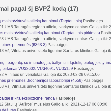
kimai pagal šį BVPŽ kodą
(17)
ų maisto/virtuvės atliekų kaupimui (Tarptautinis)
Pasibaigęs
-01
UAB Tauragės regiono atliekų tvarkymo centras
Galioja iki:
os maisto/virtuvės atliekų kaupimui (Tarptautinis pirkimas)
Pasib
-23
UAB Tauragės regiono atliekų tvarkymo centras
Galioja iki:
galbinės priemonės (6363-3)
Pasibaigęs
-13
VšĮ Vilniaus universiteto ligoninė Santaros klinikos
Galioja i
ų, reagentų, su imunologija, baltymų ir ląstelių biologijos tyrim
ekių pirkimas VU32602, VU34091, VU35159
Pasibaigęs
-22
Vilniaus universitetas
Galioja iki: 2023-02-28 09:15:00
inės priemonės Biochemijos laboratorijai (4558)
Pasibaigęs
-08
VšĮ Vilniaus universiteto ligoninė Santaros klinikos
Galioja i
baldai ir kita ekspozicinė įranga
Pasibaigęs
12
Šiaulių "Aušros" muziejus
Galioja iki: 2021-12-17 08:00:00
o dėžutės
Pasibaigęs