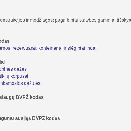
onstrukcijos ir medžiagos; pagalbiniai statybos gaminiai (išskyr
kodas
nos, rezervuarai, konteineriai ir slėginiai indai
dai
oninės dėžės
iklių korpusai
enkamosios dėžutės
 paslaugų BVPŽ kodas
augumu susijęs BVPŽ kodas