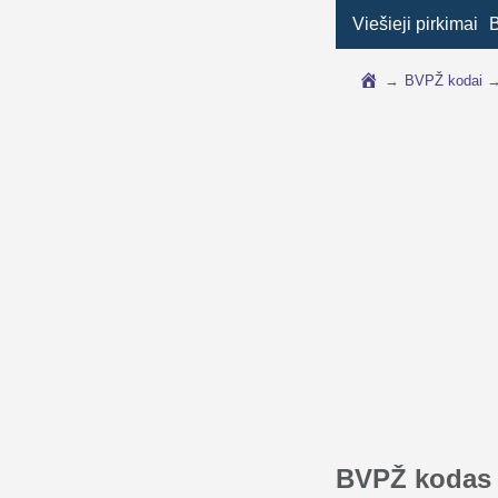
Viešieji pirkimai
→
BVPŽ kodai
BVPŽ kodas 