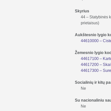
Skyrius
44 – Statybinės k
prietaisus)
Aukštesnio lygio 
44610000 – Cister
Žemesnio lygio ko
44617100 – Kart
44617200 – Skait
44617300 – Sur
Socialinių ir kitų
Ne
Su nacionaliniu s
Ne