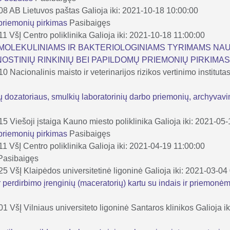
-08
AB Lietuvos paštas
Galioja iki: 2021-10-18 10:00:00
 priemonių pirkimas
Pasibaigęs
11
VšĮ Centro poliklinika
Galioja iki: 2021-10-18 11:00:00
 MOLEKULINIAMS IR BAKTERIOLOGINIAMS TYRIMAMS N
OSTINIŲ RINKINIŲ BEI PAPILDOMŲ PRIEMONIŲ PIRKIMA
-10
Nacionalinis maisto ir veterinarijos rizikos vertinimo instituta
ų dozatoriaus, smulkių laboratorinių darbo priemonių, archyvav
-15
Viešoji įstaiga Kauno miesto poliklinika
Galioja iki: 2021-05
 priemonių pirkimas
Pasibaigęs
11
VšĮ Centro poliklinika
Galioja iki: 2021-04-19 11:00:00
Pasibaigęs
-25
VšĮ Klaipėdos universitetinė ligoninė
Galioja iki: 2021-03-04
 perdirbimo įrenginių (maceratorių) kartu su indais ir priemonėm
-01
VšĮ Vilniaus universiteto ligoninė Santaros klinikos
Galioja i