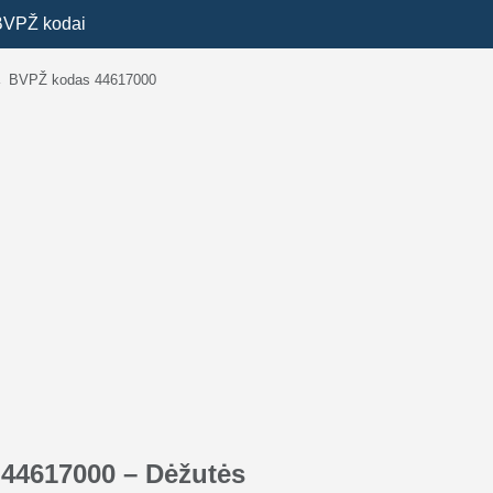
BVPŽ kodai
→
BVPŽ kodas 44617000
44617000 – Dėžutės