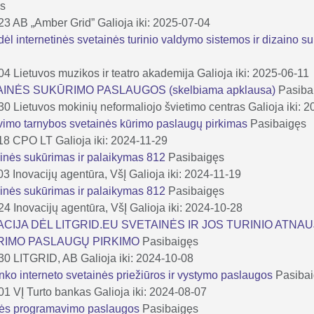
ęs
-23
AB „Amber Grid”
Galioja iki: 2025-07-04
dėl internetinės svetainės turinio valdymo sistemos ir dizaino s
-04
Lietuvos muzikos ir teatro akademija
Galioja iki: 2025-06-11
INĖS SUKŪRIMO PASLAUGOS (skelbiama apklausa)
Pasiba
-30
Lietuvos mokinių neformaliojo švietimo centras
Galioja iki: 
avimo tarnybos svetainės kūrimo paslaugų pirkimas
Pasibaigęs
18
CPO LT
Galioja iki: 2024-11-29
ainės sukūrimas ir palaikymas 812
Pasibaigęs
03
Inovacijų agentūra, VšĮ
Galioja iki: 2024-11-19
ainės sukūrimas ir palaikymas 812
Pasibaigęs
-24
Inovacijų agentūra, VšĮ
Galioja iki: 2024-10-28
IJA DĖL LITGRID.EU SVETAINĖS IR JOS TURINIO ATNAU
RIMO PASLAUGŲ PIRKIMO
Pasibaigęs
-30
LITGRID, AB
Galioja iki: 2024-10-08
nko interneto svetainės priežiūros ir vystymo paslaugos
Pasiba
-01
VĮ Turto bankas
Galioja iki: 2024-08-07
nės programavimo paslaugos
Pasibaigęs