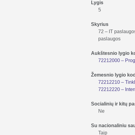
Lygis
5
Skyrius
72 – IT paslaugo
paslaugos
Aukštesnio lygio 
72212000 – Prog
Žemesnio lygio ko
72212210 – Tink
72212220 – Inter
Socialinių ir kitų
Ne
Su nacionaliniu s
Taip