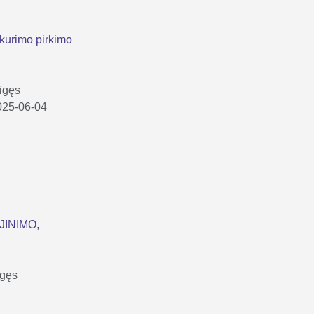
ukūrimo pirkimo
igęs
2025-06-04
JINIMO,
igęs