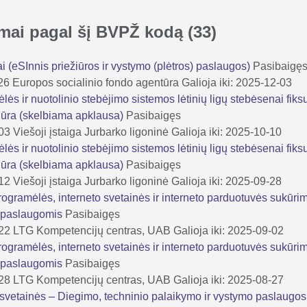
kimai pagal šį BVPŽ kodą
(33)
i (eSInnis priežiūros ir vystymo (plėtros) paslaugos)
Pasibaigę
26
Europos socialinio fondo agentūra
Galioja iki: 2025-12-03
lės ir nuotolinio stebėjimo sistemos lėtinių ligų stebėsenai fiks
žiūra (skelbiama apklausa)
Pasibaigęs
-03
Viešoji įstaiga Jurbarko ligoninė
Galioja iki: 2025-10-10
lės ir nuotolinio stebėjimo sistemos lėtinių ligų stebėsenai fiks
žiūra (skelbiama apklausa)
Pasibaigęs
-12
Viešoji įstaiga Jurbarko ligoninė
Galioja iki: 2025-09-28
ogramėlės, interneto svetainės ir interneto parduotuvės sukūri
o paslaugomis
Pasibaigęs
-22
LTG Kompetencijų centras, UAB
Galioja iki: 2025-09-02
ogramėlės, interneto svetainės ir interneto parduotuvės sukūri
o paslaugomis
Pasibaigęs
-28
LTG Kompetencijų centras, UAB
Galioja iki: 2025-08-27
 svetainės – Diegimo, techninio palaikymo ir vystymo paslaugo