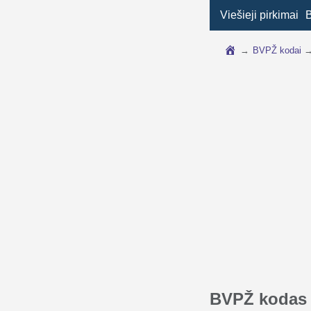
Viešieji pirkimai
→
BVPŽ kodai
BVPŽ kodas 7