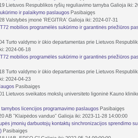
-19
Lietuvos Respublikos ryšių reguliavimo tarnyba
Galioja iki:
 sukūrimo ir palaikymo paslaugos
Pasibaigęs
-28
Valstybės įmonė 'REGITRA'
Galioja iki: 2024-07-31
 LT72 mobilios programėlės sukūrimo ir garantinės priežiūros p
-04
Turto valdymo ir ūkio departamentas prie Lietuvos Respublik
iki: 2024-06-18
 LT72 mobilios programėlės sukūrimo ir garantinės priežiūros p
-18
Turto valdymo ir ūkio departamentas prie Lietuvos Respublik
iki: 2024-04-23
slaugos
Pasibaigęs
-01
Lietuvos sveikatos mokslų universiteto ligoninė Kauno klinik
o tarnybos licencijos programavimo paslaugos
Pasibaigęs
20
AB "Klaipėdos vanduo"
Galioja iki: 2023-11-28 14:00:00
pės įmonių darbuotojų kontaktų sinchronizacijos sprendimo suk
0)
Pasibaigęs