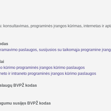
s: konsultavimas, programinės įrangos kūrimas, internetas ir ap
kodas
ramavimo paslaugos, susijusios su taikomąja programine įran
dai
lo kūrimo programinės įrangos kūrimo paslaugos
neto ir intraneto programinės įrangos kūrimo paslaugos
 paslaugų BVPŽ kodas
augumu susijęs BVPŽ kodas