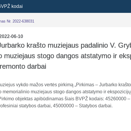
BVPŽ kodai
imas Nr. 2022-638031
2022-06-10
Jurbarko krašto muziejaus padalinio V. Gry
o muziejaus stogo dangos atstatymo ir eksp
 remonto darbai
uziejus vykdo mažos vertės pirkimą „Pirkimas – Jurbarko krašt
o memorialinio muziejaus stogo dangos atstatymo ir ekspozicijų
 Pirkimo objektas apibūdinamas šiais BVPŽ kodais: 45260000 
i profesiniai statybos darbai, 45000000 – Statybos darbai.