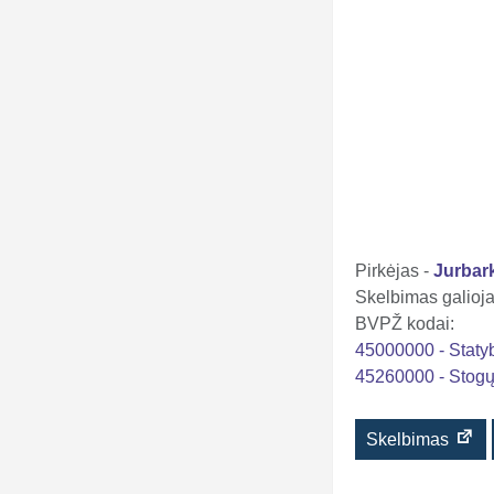
Pirkėjas -
Jurbar
Skelbimas galioja 
BVPŽ kodai:
45000000 - Staty
45260000 - Stogų d
Skelbimas