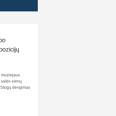
bo
ozicijų
o muziejaus
 salės sienų
– Stogų dengimas