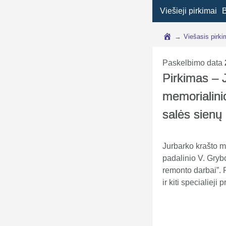
Viešieji pirkimai
→
Viešasis pirk
Paskelbimo data
Pirkimas – 
memorialini
salės sienų
Jurbarko krašto m
padalinio V. Gryb
remonto darbai”.
ir kiti specialiej