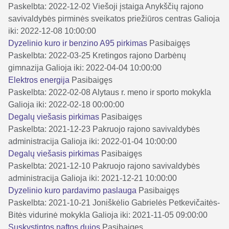
Paskelbta: 2022-12-02
Viešoji įstaiga Anykščių rajono
savivaldybės pirminės sveikatos priežiūros centras
Galioja
iki: 2022-12-08 10:00:00
Dyzelinio kuro ir benzino A95 pirkimas
Pasibaigęs
Paskelbta: 2022-03-25
Kretingos rajono Darbėnų
gimnazija
Galioja iki: 2022-04-04 10:00:00
Elektros energija
Pasibaigęs
Paskelbta: 2022-02-08
Alytaus r. meno ir sporto mokykla
Galioja iki: 2022-02-18 00:00:00
Degalų viešasis pirkimas
Pasibaigęs
Paskelbta: 2021-12-23
Pakruojo rajono savivaldybės
administracija
Galioja iki: 2022-01-04 10:00:00
Degalų viešasis pirkimas
Pasibaigęs
Paskelbta: 2021-12-10
Pakruojo rajono savivaldybės
administracija
Galioja iki: 2021-12-21 10:00:00
Dyzelinio kuro pardavimo paslauga
Pasibaigęs
Paskelbta: 2021-10-21
Joniškėlio Gabrielės Petkevičaitės-
Bitės vidurinė mokykla
Galioja iki: 2021-11-05 09:00:00
Suskystintos naftos dujos
Pasibaigęs