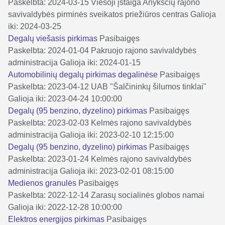
Paskelbta: 2024-03-15
Viešoji įstaiga Anykščių rajono
savivaldybės pirminės sveikatos priežiūros centras
Galioja
iki: 2024-03-25
Degalų viešasis pirkimas
Pasibaigęs
Paskelbta: 2024-01-04
Pakruojo rajono savivaldybės
administracija
Galioja iki: 2024-01-15
Automobilinių degalų pirkimas degalinėse
Pasibaigęs
Paskelbta: 2023-04-12
UAB "Šalčininkų šilumos tinklai"
Galioja iki: 2023-04-24 10:00:00
Degalų (95 benzino, dyzelino) pirkimas
Pasibaigęs
Paskelbta: 2023-02-03
Kelmės rajono savivaldybės
administracija
Galioja iki: 2023-02-10 12:15:00
Degalų (95 benzino, dyzelino) pirkimas
Pasibaigęs
Paskelbta: 2023-01-24
Kelmės rajono savivaldybės
administracija
Galioja iki: 2023-02-01 08:15:00
Medienos granulės
Pasibaigęs
Paskelbta: 2022-12-14
Zarasų socialinės globos namai
Galioja iki: 2022-12-28 10:00:00
Elektros energijos pirkimas
Pasibaigęs