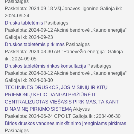
Pasibaigęs
Paskelbta: 2024-09-18
VšĮ Jonavos ligoninė
Galioja iki:
2024-09-24
Druska tabletėmis
Pasibaigęs
Paskelbta: 2024-09-12
Akcinė bendrovė „Kauno energija“
Galioja iki: 2024-09-23
Druskos tabletėmis pirkimas
Pasibaigęs
Paskelbta: 2024-08-30
AB "Panevėžio energija"
Galioja
iki: 2024-09-05
Druskos tabletėmis rinkos konsultacija
Pasibaigęs
Paskelbta: 2024-08-12
Akcinė bendrovė „Kauno energija“
Galioja iki: 2024-08-30
TECHNINĖS DRUSKOS, JOS MIŠINIŲ IR KITŲ
PRIEMONIŲ KELIO DANGAI PRIŽIŪRĖTI
CENTRALIZUOTAS VIEŠASIS PIRKIMAS, TAIKANT
DINAMINĘ PIRKIMO SISTEMĄ
Aktyvus
Paskelbta: 2024-06-24
CPO LT
Galioja iki: 2034-06-30
Birios druskos vandnes minkštinimo įrenginiams pirkimas
Pasibaigęs