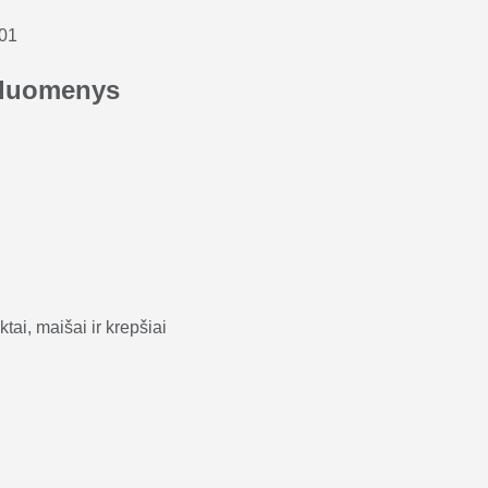
-01
duomenys
tai, maišai ir krepšiai