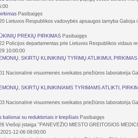
5:00
 pirkimas
Pasibaigęs
-20
Lietuvos Respublikos vadovybės apsaugos tarnyba
Galioja 
 –ŪKINIŲ PREKIŲ PIRKIMAS
Pasibaigęs
-22
Policijos departamentas prie Lietuvos Respublikos vidaus rei
-29 10:00:00
MONIŲ, SKIRTŲ KLINIKINIŲ TYRIMŲ ATLIKIMUI, PIRKIMAS 
-01
Nacionalinė visuomenės sveikatos priežiūros laboratorija
Ga
MONIŲ, SKIRTŲ KLINIKINIAMS TYRIMAMS ATLIKTI, PIRKIM
-03
Nacionalinė visuomenės sveikatos priežiūros laboratorija
Ga
balionai su reduktoriais ir krepšiais
Pasibaigęs
26
Viešoji įstaiga "PANEVĖŽIO MIESTO GREITOSIOS MED
i: 2021-12-06 09:00:00