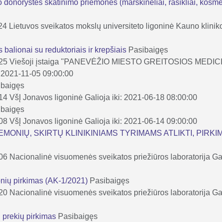
o donorystės skatinimo priemonės (marškinėliai, rašikliai, kosmet
24
Lietuvos sveikatos mokslų universiteto ligoninė Kauno klinik
balionai su reduktoriais ir krepšiais
Pasibaigęs
-25
Viešoji įstaiga "PANEVĖŽIO MIESTO GREITOSIOS MED
i: 2021-11-05 09:00:00
ibaigęs
-14
VšĮ Jonavos ligoninė
Galioja iki: 2021-06-18 08:00:00
ibaigęs
-08
VšĮ Jonavos ligoninė
Galioja iki: 2021-06-14 09:00:00
MONIŲ, SKIRTŲ KLINIKINIAMS TYRIMAMS ATLIKTI, PIRKIM
-06
Nacionalinė visuomenės sveikatos priežiūros laboratorija
Ga
onių pirkimas (AK-1/2021)
Pasibaigęs
-20
Nacionalinė visuomenės sveikatos priežiūros laboratorija
Ga
ių prekių pirkimas
Pasibaigęs