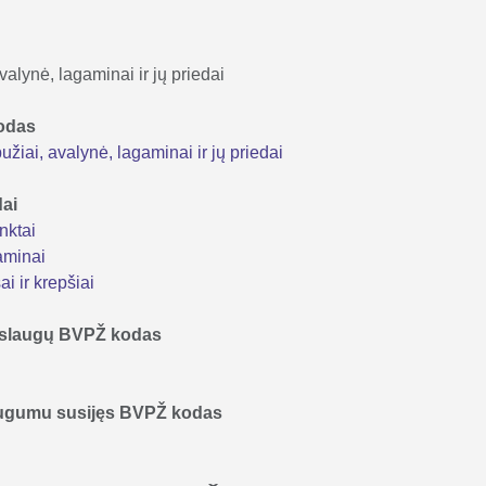
valynė, lagaminai ir jų priedai
kodas
iai, avalynė, lagaminai ir jų priedai
dai
nktai
aminai
i ir krepšiai
 paslaugų BVPŽ kodas
augumu susijęs BVPŽ kodas