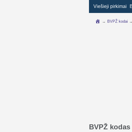
Viešieji pirkimai
→
BVPŽ kodai
BVPŽ kodas 1