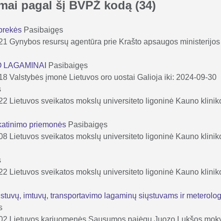
kimai pagal šį BVPŽ kodą
(34)
 prekės
Pasibaigęs
-21
Gynybos resursų agentūra prie Krašto apsaugos ministerijos
O LAGAMINAI
Pasibaigęs
-18
Valstybės įmonė Lietuvos oro uostai
Galioja iki: 2024-09-30
s
-22
Lietuvos sveikatos mokslų universiteto ligoninė Kauno klinik
skatinimo priemonės
Pasibaigęs
-08
Lietuvos sveikatos mokslų universiteto ligoninė Kauno klinik
s
-22
Lietuvos sveikatos mokslų universiteto ligoninė Kauno klinik
ustuvų, imtuvų, transportavimo lagaminų siųstuvams ir meterologi
s
-02
Lietuvos kariuomenės Sausumos pajėgų Juozo Lukšos mok