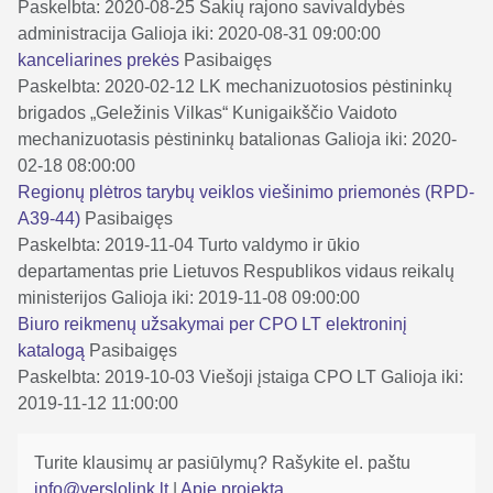
Paskelbta: 2020-08-25
Šakių rajono savivaldybės
administracija
Galioja iki: 2020-08-31 09:00:00
kanceliarines prekės
Pasibaigęs
Paskelbta: 2020-02-12
LK mechanizuotosios pėstininkų
brigados „Geležinis Vilkas“ Kunigaikščio Vaidoto
mechanizuotasis pėstininkų batalionas
Galioja iki: 2020-
02-18 08:00:00
Regionų plėtros tarybų veiklos viešinimo priemonės (RPD-
A39-44)
Pasibaigęs
Paskelbta: 2019-11-04
Turto valdymo ir ūkio
departamentas prie Lietuvos Respublikos vidaus reikalų
ministerijos
Galioja iki: 2019-11-08 09:00:00
Biuro reikmenų užsakymai per CPO LT elektroninį
katalogą
Pasibaigęs
Paskelbta: 2019-10-03
Viešoji įstaiga CPO LT
Galioja iki:
2019-11-12 11:00:00
Turite klausimų ar pasiūlymų? Rašykite el. paštu
info@verslolink.lt
|
Apie projektą