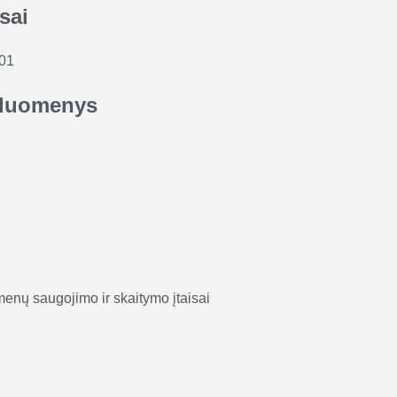
sai
-01
duomenys
menų saugojimo ir skaitymo įtaisai