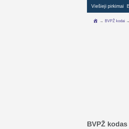
Viešieji pirkimai
→
BVPŽ kodai
BVPŽ kodas 