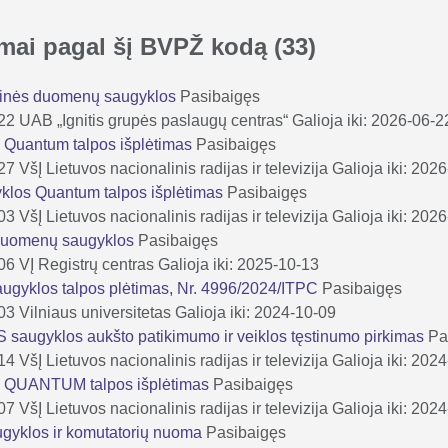
kimai pagal šį BVPŽ kodą
(33)
inės duomenų saugyklos
Pasibaigęs
-22
UAB „Ignitis grupės paslaugų centras“
Galioja iki: 2026-06-
Quantum talpos išplėtimas
Pasibaigęs
-27
VšĮ Lietuvos nacionalinis radijas ir televizija
Galioja iki: 202
los Quantum talpos išplėtimas
Pasibaigęs
-03
VšĮ Lietuvos nacionalinis radijas ir televizija
Galioja iki: 202
 duomenų saugyklos
Pasibaigęs
-06
VĮ Registrų centras
Galioja iki: 2025-10-13
ugyklos talpos plėtimas, Nr. 4996/2024/ITPC
Pasibaigęs
-03
Vilniaus universitetas
Galioja iki: 2024-10-09
ugyklos aukšto patikimumo ir veiklos tęstinumo pirkimas
Pa
-14
VšĮ Lietuvos nacionalinis radijas ir televizija
Galioja iki: 202
 QUANTUM talpos išplėtimas
Pasibaigęs
-07
VšĮ Lietuvos nacionalinis radijas ir televizija
Galioja iki: 202
yklos ir komutatorių nuoma
Pasibaigęs