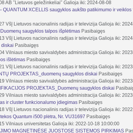
-08
AB "Lietuvos geležinkeliai"
Galioja iki: 2024-08-08
 – QUANTUM XCELLIS saugyklos aukšto patikimumo ir veiklos 
-27
VšĮ Lietuvos nacionalinis radijas ir televizija
Galioja iki: 202
. Duomenų saugyklos talpos išplėtimas
Pasibaigęs
-13
VšĮ Lietuvos nacionalinis radijas ir televizija
Galioja iki: 202
 diskai
Pasibaigęs
-04
Vilniaus miesto savivaldybės administracija
Galioja iki: 202
pos išlėtimas
Pasibaigęs
-21
VšĮ Lietuvos nacionalinis radijas ir televizija
Galioja iki: 202
TŲ PROJEKTAS_duomenų saugyklos diskai
Pasibaigęs
-19
Vilniaus miesto savivaldybės administracija
Galioja iki: 202
IKACIJOS PROJEKTAS_Duomenų saugyklos diskai
Pasibai
-29
Vilniaus miesto savivaldybės administracija
Galioja iki: 202
as ir cluster funkcionalumo įdiegimas
Pasibaigęs
-18
VšĮ Lietuvos nacionalinis radijas ir televizija
Galioja iki: 202
iotekos Quantum i500 plėtra, Nr. VU31697
Pasibaigęs
-15
Vilniaus universitetas
Galioja iki: 2022-10-18 10:00:00
IMO MAGNETINĖSE JUOSTOSE SISTEMOS PIRKIMAS
Pas