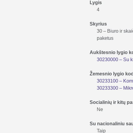
Lygis
4
Skyrius
30 – Biuro ir ska
paketus
Aukštesnio lygio 
30230000 – Su ko
Žemesnio lygio ko
30233100 – Kompi
30233300 – Mikro
Socialinių ir kitų
Ne
Su nacionaliniu s
Taip