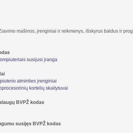
ičiavimo mašinos, įrenginiai ir reikmenys, išskyrus baldus ir pr
kodas
mpiuteriais susijusi įranga
dai
uterio atminties įrenginiai
procesorinių kortelių skaitytuvai
 paslaugų BVPŽ kodas
augumu susijęs BVPŽ kodas