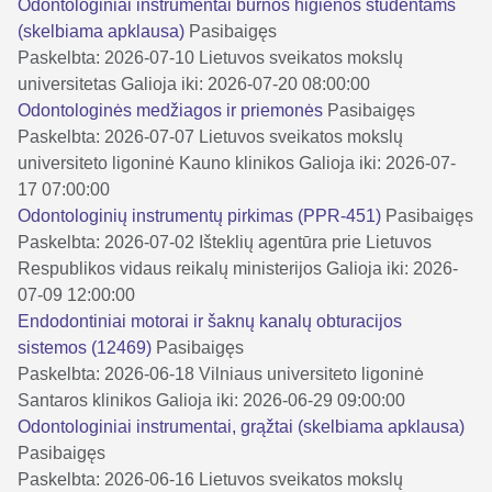
Odontologiniai instrumentai burnos higienos studentams
(skelbiama apklausa)
Pasibaigęs
Paskelbta: 2026-07-10
Lietuvos sveikatos mokslų
universitetas
Galioja iki: 2026-07-20 08:00:00
Odontologinės medžiagos ir priemonės
Pasibaigęs
Paskelbta: 2026-07-07
Lietuvos sveikatos mokslų
universiteto ligoninė Kauno klinikos
Galioja iki: 2026-07-
17 07:00:00
Odontologinių instrumentų pirkimas (PPR-451)
Pasibaigęs
Paskelbta: 2026-07-02
Išteklių agentūra prie Lietuvos
Respublikos vidaus reikalų ministerijos
Galioja iki: 2026-
07-09 12:00:00
Endodontiniai motorai ir šaknų kanalų obturacijos
sistemos (12469)
Pasibaigęs
Paskelbta: 2026-06-18
Vilniaus universiteto ligoninė
Santaros klinikos
Galioja iki: 2026-06-29 09:00:00
Odontologiniai instrumentai, grąžtai (skelbiama apklausa)
Pasibaigęs
Paskelbta: 2026-06-16
Lietuvos sveikatos mokslų