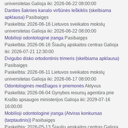
universitetas
Galioja iki: 2026-06-22 08:00:00
Danties šaknies kanalo viršūnės Ieškiklis (skelbiama
apklausa)
Pasibaigęs
Paskelbta: 2026-06-16
Lietuvos sveikatos mokslų
universitetas
Galioja iki: 2026-06-22 08:00:00
Mobilioji odontologinė įranga
Pasibaigęs
Paskelbta: 2026-06-16
Šiaulių apskaitos centras
Galioja
iki: 2026-07-21 12:30:00
Dvigubo disko ortodontinis trimeris (skelbiama apklausa)
Pasibaigęs
Paskelbta: 2026-06-11
Lietuvos sveikatos mokslų
universitetas
Galioja iki: 2026-06-17 08:00:00
Odontologinės medžiagos ir priemonės
Aktyvus
Paskelbta: 2026-06-04
Gynybos resursų agentūra prie
Krašto apsaugos ministerijos
Galioja iki: 2029-07-16
16:00:00
Mobilioji odontologinė įranga (Atviras konkursas
(tarptautinis))
Pasibaigęs
Paskelbta: 2026-05-13
Šiaulių apskaitos centras
Galioja