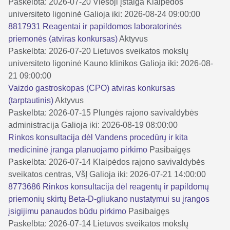
Paskelbta: 2026-07-20
Viešoji įstaiga Klaipėdos
universiteto ligoninė
Galioja iki: 2026-08-24 09:00:00
8817931 Reagentai ir papildomos laboratorinės
priemonės (atviras konkursas)
Aktyvus
Paskelbta: 2026-07-20
Lietuvos sveikatos mokslų
universiteto ligoninė Kauno klinikos
Galioja iki: 2026-08-
21 09:00:00
Vaizdo gastroskopas (CPO) atviras konkursas
(tarptautinis)
Aktyvus
Paskelbta: 2026-07-15
Plungės rajono savivaldybės
administracija
Galioja iki: 2026-08-19 08:00:00
Rinkos konsultacija dėl Vandens procedūrų ir kita
medicininė įranga planuojamo pirkimo
Pasibaigęs
Paskelbta: 2026-07-14
Klaipėdos rajono savivaldybės
sveikatos centras, VšĮ
Galioja iki: 2026-07-21 14:00:00
8773686 Rinkos konsultacija dėl reagentų ir papildomų
priemonių skirtų Beta-D-gliukano nustatymui su įrangos
įsigijimu panaudos būdu pirkimo
Pasibaigęs
Paskelbta: 2026-07-14
Lietuvos sveikatos mokslų