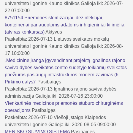
universiteto ligoninė Kauno klinikos
Galioja iki: 2026-07-
22 07:00:00
8751154 Priemonės sterilizacijai, dezinfekcijai,
konteineriai panaudotoms adatoms ir higieniniai kilimėliai
(atviras konkursas)
Aktyvus
Paskelbta: 2026-07-13
Lietuvos sveikatos mokslų
universiteto ligoninė Kauno klinikos
Galioja iki: 2026-08-
17 10:00:00
„Medicininė įranga įgyvendinant projektą Ignalinos rajono
savivaldybės sveikatos centro sudėtyje teikiamų sveikatos
priežiūros paslaugų infrastruktūros modernizavimas (6
Pirkimo dalys)“
Pasibaigęs
Paskelbta: 2026-07-13
Ignalinos rajono savivaldybės
administracija
Galioja iki: 2026-07-16 23:00:00
Vienkartinės medicinos priemonės stuburo chirurginėms
operacijoms
Pasibaigęs
Paskelbta: 2026-07-10
Viešoji įstaiga Klaipėdos
universiteto ligoninė
Galioja iki: 2026-08-05 09:00:00
MENISKO SIUVIMO SISTEMA
Pasibaigęs