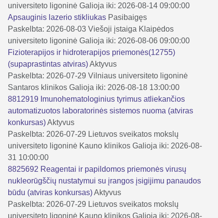
universiteto ligoninė
Galioja iki: 2026-08-14 09:00:00
Apsauginis lazerio stikliukas
Pasibaigęs
Paskelbta: 2026-08-03
Viešoji įstaiga Klaipėdos
universiteto ligoninė
Galioja iki: 2026-08-06 09:00:00
Fizioterapijos ir hidroterapijos priemonės(12755)
(supaprastintas atviras)
Aktyvus
Paskelbta: 2026-07-29
Vilniaus universiteto ligoninė
Santaros klinikos
Galioja iki: 2026-08-18 13:00:00
8812919 Imunohematologinius tyrimus atliekančios
automatizuotos laboratorinės sistemos nuoma (atviras
konkursas)
Aktyvus
Paskelbta: 2026-07-29
Lietuvos sveikatos mokslų
universiteto ligoninė Kauno klinikos
Galioja iki: 2026-08-
31 10:00:00
8825692 Reagentai ir papildomos priemonės virusų
nukleorūgščių nustatymui su įrangos įsigijimu panaudos
būdu (atviras konkursas)
Aktyvus
Paskelbta: 2026-07-29
Lietuvos sveikatos mokslų
universiteto ligoninė Kauno klinikos
Galioja iki: 2026-08-