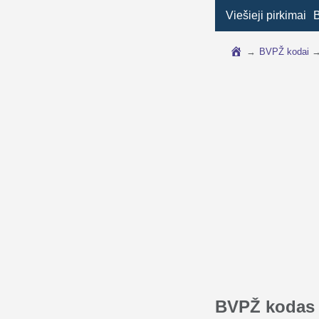
Viešieji pirkimai
→
BVPŽ kodai
BVPŽ kodas 