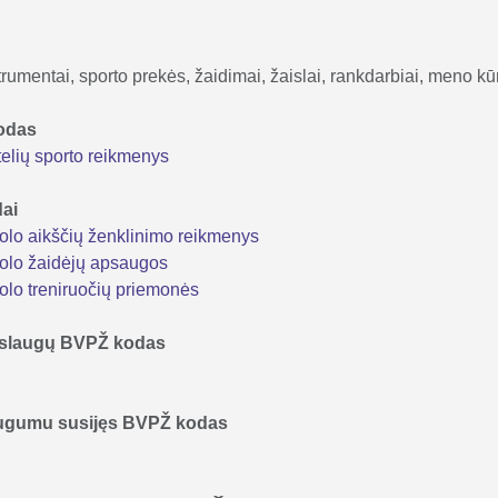
rumentai, sporto prekės, žaidimai, žaislai, rankdarbiai, meno kūri
kodas
elių sporto reikmenys
dai
lo aikščių ženklinimo reikmenys
olo žaidėjų apsaugos
lo treniruočių priemonės
 paslaugų BVPŽ kodas
augumu susijęs BVPŽ kodas