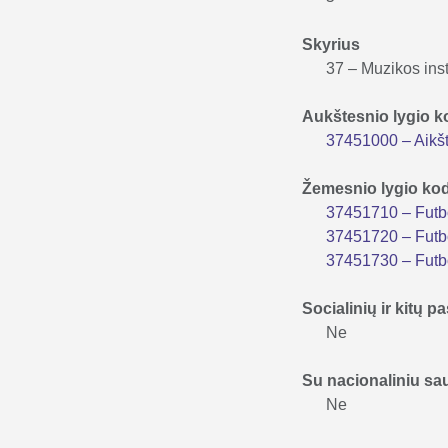
Skyrius
37 – Muzikos inst
Aukštesnio lygio 
37451000 – Aikšt
Žemesnio lygio ko
37451710 – Futbo
37451720 – Futb
37451730 – Futbo
Socialinių ir kitų
Ne
Su nacionaliniu s
Ne