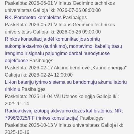
Paskelbta: 2026-06-01
Vilniaus Gedimino technikos
universitetas
Galioja iki: 2026-07-06 08:00:00
RK. Porometro komplektas
Pasibaigęs
Paskelbta: 2026-05-21
Vilniaus Gedimino technikos
universitetas
Galioja iki: 2026-05-26 09:00:00
Rinkos konsultacija dėl komunikacijos spintų
sukomplektavimo (surinkimo), montavimo, kabelių trasų
įrengimo ir signalų pajungimo darbai nurodytuose
objektuose
Pasibaigęs
Paskelbta: 2026-02-17
Akcinė bendrovė „Kauno energija“
Galioja iki: 2026-02-24 12:00:00
Li-ion baterijų tyrimo sistema su bandomųjų akumuliatorių
rinkiniu
Pasibaigęs
Paskelbta: 2025-11-04
VšĮ Utenos kolegija
Galioja iki:
2025-11-14
Radioaktyvių izotopų aktyvumo dozės kalibratorius, NR.
7996/2025/FF (rinkos konsultacija)
Pasibaigęs
Paskelbta: 2025-10-13
Vilniaus universitetas
Galioja iki:
2025-10-16