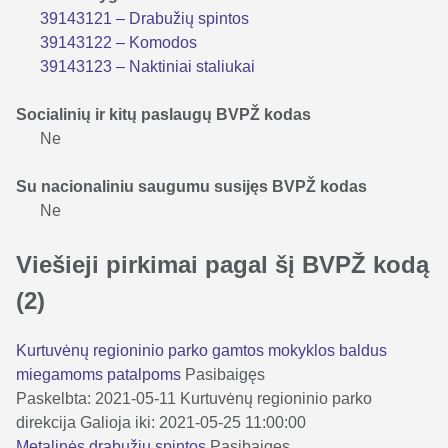
39143121 – Drabužių spintos
39143122 – Komodos
39143123 – Naktiniai staliukai
Socialinių ir kitų paslaugų BVPŽ kodas
Ne
Su nacionaliniu saugumu susijęs BVPŽ kodas
Ne
Viešieji pirkimai pagal šį BVPŽ kodą
(2)
Kurtuvėnų regioninio parko gamtos mokyklos baldus
miegamoms patalpoms
Pasibaigęs
Paskelbta: 2021-05-11
Kurtuvėnų regioninio parko
direkcija
Galioja iki: 2021-05-25 11:00:00
Metalinės drabužių spintos
Pasibaigęs