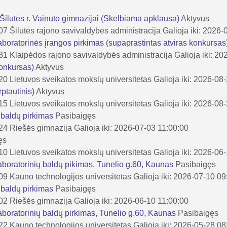
 Šilutės r. Vainuto gimnazijai (Skelbiama apklausa)
Aktyvus
-07
Šilutės rajono savivaldybės administracija
Galioja iki: 2026
laboratorinės įrangos pirkimas (supaprastintas atviras konkursas
-31
Klaipėdos rajono savivaldybės administracija
Galioja iki: 2
konkursas)
Aktyvus
-20
Lietuvos sveikatos mokslų universitetas
Galioja iki: 2026-08
rptautinis)
Aktyvus
-15
Lietuvos sveikatos mokslų universitetas
Galioja iki: 2026-08
s baldų pirkimas
Pasibaigęs
-24
Riešės gimnazija
Galioja iki: 2026-07-03 11:00:00
ęs
-10
Lietuvos sveikatos mokslų universitetas
Galioja iki: 2026-06
laboratorinių baldų pikimas, Tunelio g.60, Kaunas
Pasibaigęs
-09
Kauno technologijos universitetas
Galioja iki: 2026-07-10 09
s baldų pirkimas
Pasibaigęs
-02
Riešės gimnazija
Galioja iki: 2026-06-10 11:00:00
laboratorinių baldų pirkimas, Tunelio g.60, Kaunas
Pasibaigęs
-22
Kauno technologijos universitetas
Galioja iki: 2026-05-28 08