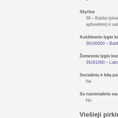
Skyrius
39 – Baldai (įskai
apšvietimo) ir vali
Aukštesnio lygio 
39100000 – Bald
Žemesnio lygio ko
39181000 – Labor
Socialinių ir kitų
Ne
Su nacionaliniu s
Ne
Viešieji pir