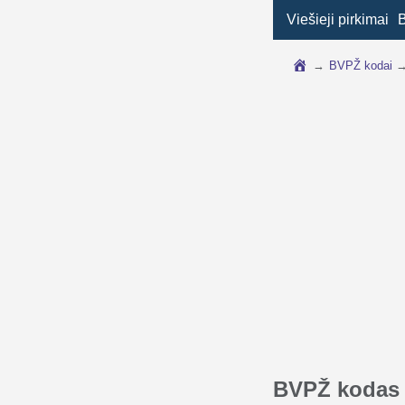
Viešieji pirkimai
→
BVPŽ kodai
BVPŽ kodas 3