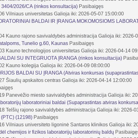
i 3404/2026/CA (rinkos konsultacija)
Pasibaigęs
-06
Vilniaus universitetas
Galioja iki: 2026-05-07 15:00:00
BORATORINIAI BALDAI IR ĮRANGA MOKOMOSIOMS LABOR
-04
Kauno rajono savivaldybės administracija
Galioja iki: 2026-
patalpoms, Tunelio g.60, Kaunas
Pasibaigęs
-03
Kauno technologijos universitetas
Galioja iki: 2026-04-14 09
LDAI SU INTEGRUOTA ĮRANGA (rinkos konsultacija)
Pasib
-02
Kauno kolegija
Galioja iki: 2026-04-09 08:00:00
OS BALDAI SU ĮRANGA (Atviras konkursas (supaprastintas
-27
Šiaulių apskaitos centras
Galioja iki: 2026-04-14 12:00:00
baigęs
-19
Panevėžio miesto savivaldybės administracija
Galioja iki: 
aboratorijų laboratoriniai baldai (Supaprastintas atviras konkurs
-18
Telšių rajono savivaldybės administracija
Galioja iki: 2026-
s (PTC) (12198)
Pasibaigęs
-16
Vilniaus universiteto ligoninė Santaros klinikos
Galioja iki: 
ėl chemijos ir fizikos laboratorijų laboratorinių baldų
Pasibaigę