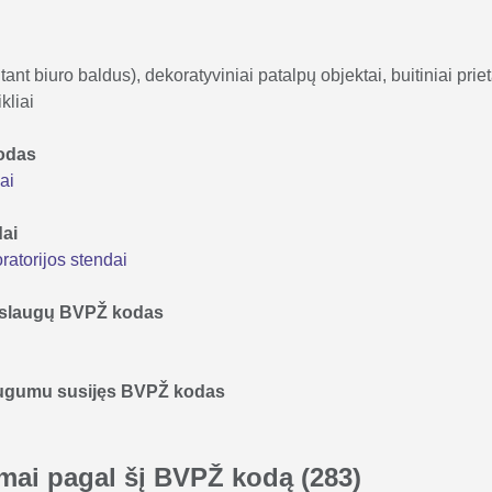
tant biuro baldus), dekoratyviniai patalpų objektai, buitiniai prie
kliai
kodas
ai
dai
atorijos stendai
 paslaugų BVPŽ kodas
augumu susijęs BVPŽ kodas
kimai pagal šį BVPŽ kodą
(283)