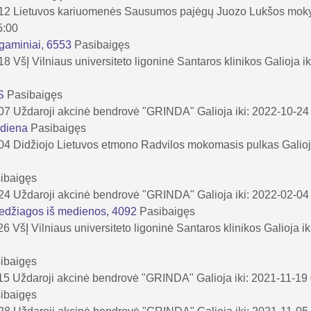
-12
Lietuvos kariuomenės Sausumos pajėgų Juozo Lukšos mok
5:00
 gaminiai, 6553
Pasibaigęs
-18
VšĮ Vilniaus universiteto ligoninė Santaros klinikos
Galioja i
ĖS
Pasibaigęs
-07
Uždaroji akcinė bendrovė "GRINDA"
Galioja iki: 2022-10-24
ediena
Pasibaigęs
-04
Didžiojo Lietuvos etmono Radvilos mokomasis pulkas
Galio
ibaigęs
-24
Uždaroji akcinė bendrovė "GRINDA"
Galioja iki: 2022-02-04
 medžiagos iš medienos, 4092
Pasibaigęs
26
VšĮ Vilniaus universiteto ligoninė Santaros klinikos
Galioja i
ibaigęs
15
Uždaroji akcinė bendrovė "GRINDA"
Galioja iki: 2021-11-19
ibaigęs