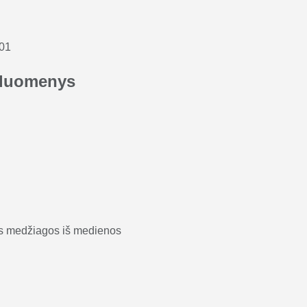
-01
duomenys
nės medžiagos iš medienos