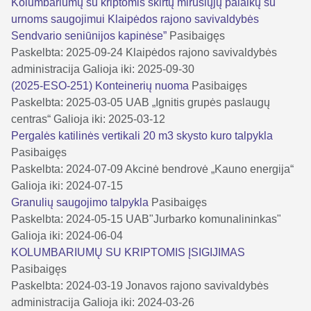
Kolumbariumų su kriptomis skirtų mirusiųjų palaikų su
urnoms saugojimui Klaipėdos rajono savivaldybės
Sendvario seniūnijos kapinėse”
Pasibaigęs
Paskelbta: 2025-09-24
Klaipėdos rajono savivaldybės
administracija
Galioja iki: 2025-09-30
(2025-ESO-251) Konteinerių nuoma
Pasibaigęs
Paskelbta: 2025-03-05
UAB „Ignitis grupės paslaugų
centras“
Galioja iki: 2025-03-12
Pergalės katilinės vertikali 20 m3 skysto kuro talpykla
Pasibaigęs
Paskelbta: 2024-07-09
Akcinė bendrovė „Kauno energija“
Galioja iki: 2024-07-15
Granulių saugojimo talpykla
Pasibaigęs
Paskelbta: 2024-05-15
UAB"Jurbarko komunalininkas"
Galioja iki: 2024-06-04
KOLUMBARIUMŲ SU KRIPTOMIS ĮSIGIJIMAS
Pasibaigęs
Paskelbta: 2024-03-19
Jonavos rajono savivaldybės
administracija
Galioja iki: 2024-03-26