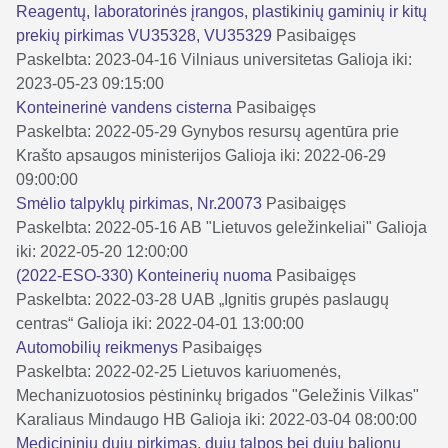
Reagentų, laboratorinės įrangos, plastikinių gaminių ir kitų
prekių pirkimas VU35328, VU35329
Pasibaigęs
Paskelbta: 2023-04-16
Vilniaus universitetas
Galioja iki:
2023-05-23 09:15:00
Konteinerinė vandens cisterna
Pasibaigęs
Paskelbta: 2022-05-29
Gynybos resursų agentūra prie
Krašto apsaugos ministerijos
Galioja iki: 2022-06-29
09:00:00
Smėlio talpyklų pirkimas, Nr.20073
Pasibaigęs
Paskelbta: 2022-05-16
AB "Lietuvos geležinkeliai"
Galioja
iki: 2022-05-20 12:00:00
(2022-ESO-330) Konteinerių nuoma
Pasibaigęs
Paskelbta: 2022-03-28
UAB „Ignitis grupės paslaugų
centras“
Galioja iki: 2022-04-01 13:00:00
Automobilių reikmenys
Pasibaigęs
Paskelbta: 2022-02-25
Lietuvos kariuomenės,
Mechanizuotosios pėstininkų brigados "Geležinis Vilkas"
Karaliaus Mindaugo HB
Galioja iki: 2022-03-04 08:00:00
Medicininių dujų pirkimas, dujų talpos bei dujų balionų