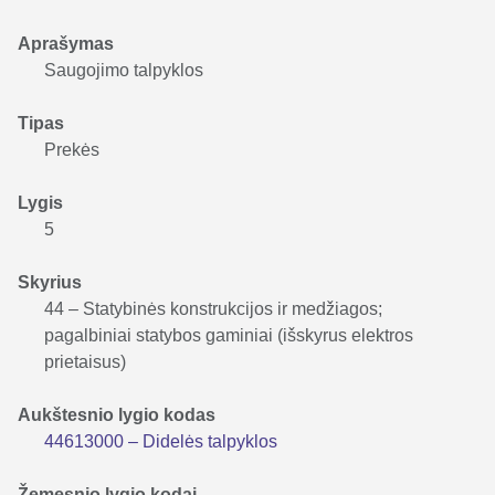
Aprašymas
Saugojimo talpyklos
Tipas
Prekės
Lygis
5
Skyrius
44 – Statybinės konstrukcijos ir medžiagos;
pagalbiniai statybos gaminiai (išskyrus elektros
prietaisus)
Aukštesnio lygio kodas
44613000 – Didelės talpyklos
Žemesnio lygio kodai