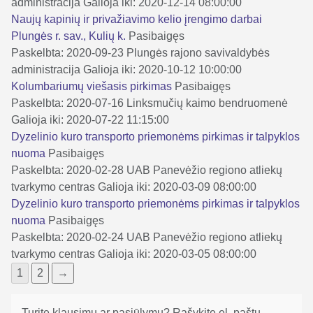
administracija
Galioja iki: 2020-12-14 08:00:00
Naujų kapinių ir privažiavimo kelio įrengimo darbai
Plungės r. sav., Kulių k.
Pasibaigęs
Paskelbta: 2020-09-23
Plungės rajono savivaldybės
administracija
Galioja iki: 2020-10-12 10:00:00
Kolumbariumų viešasis pirkimas
Pasibaigęs
Paskelbta: 2020-07-16
Linksmučių kaimo bendruomenė
Galioja iki: 2020-07-22 11:15:00
Dyzelinio kuro transporto priemonėms pirkimas ir talpyklos
nuoma
Pasibaigęs
Paskelbta: 2020-02-28
UAB Panevėžio regiono atliekų
tvarkymo centras
Galioja iki: 2020-03-09 08:00:00
Dyzelinio kuro transporto priemonėms pirkimas ir talpyklos
nuoma
Pasibaigęs
Paskelbta: 2020-02-24
UAB Panevėžio regiono atliekų
tvarkymo centras
Galioja iki: 2020-03-05 08:00:00
1
2
→
Turite klausimų ar pasiūlymų? Rašykite el. paštu