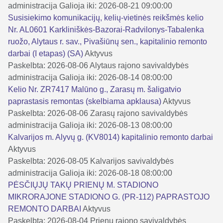
administracija
Galioja iki: 2026-08-21 09:00:00
Susisiekimo komunikacijų, kelių-vietinės reikšmės kelio
Nr. AL0601 Karkliniškės-Bazorai-Radvilonys-Tabalenka
ruožo, Alytaus r. sav., Pivašiūnų sen., kapitalinio remonto
darbai (I etapas) (SA)
Aktyvus
Paskelbta: 2026-08-06
Alytaus rajono savivaldybės
administracija
Galioja iki: 2026-08-14 08:00:00
Kelio Nr. ZR7417 Malūno g., Zarasų m. šaligatvio
paprastasis remontas (skelbiama apklausa)
Aktyvus
Paskelbta: 2026-08-06
Zarasų rajono savivaldybės
administracija
Galioja iki: 2026-08-13 08:00:00
Kalvarijos m. Alyvų g. (KV8014) kapitalinio remonto darbai
Aktyvus
Paskelbta: 2026-08-05
Kalvarijos savivaldybės
administracija
Galioja iki: 2026-08-18 08:00:00
PĖSČIŲJŲ TAKŲ PRIENŲ M. STADIONO
MIKRORAJONE STADIONO G. (PR-112) PAPRASTOJO
REMONTO DARBAI
Aktyvus
Paskelbta: 2026-08-04
Prienų rajono savivaldybės