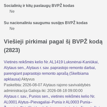
Socialinių ir kitų paslaugų BVPŽ kodas
Ne
Su nacionaliniu saugumu susijęs BVPŽ kodas
Ne
Viešieji pirkimai pagal šį BVPŽ kodą
(2823)
Vietinės reikšmės kelio Nr. AL1419 Luksnėnai-Kaniūkai,
Alytaus sen., Alytaus r. sav. paprastojo remonto darbai,
parengiant paprastojo remonto aprašą (Skelbiama
apklausa)
Aktyvus
Paskelbta: 2026-08-07
Alytaus rajono savivaldybės
administracija
Galioja iki: 2026-08-18 09:00:00
Alytaus r. sav., Punios sen., vietinės reikšmės kelio Nr.
AL0001 Alytus–Pievagaliai–Punia ir AL0003 Punia–