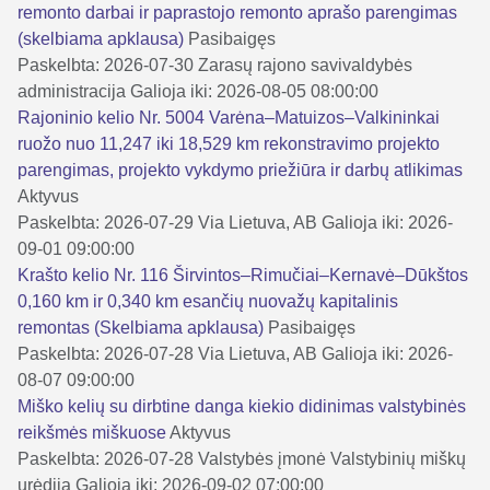
remonto darbai ir paprastojo remonto aprašo parengimas
(skelbiama apklausa)
Pasibaigęs
Paskelbta: 2026-07-30
Zarasų rajono savivaldybės
administracija
Galioja iki: 2026-08-05 08:00:00
Rajoninio kelio Nr. 5004 Varėna–Matuizos–Valkininkai
ruožo nuo 11,247 iki 18,529 km rekonstravimo projekto
parengimas, projekto vykdymo priežiūra ir darbų atlikimas
Aktyvus
Paskelbta: 2026-07-29
Via Lietuva, AB
Galioja iki: 2026-
09-01 09:00:00
Krašto kelio Nr. 116 Širvintos–Rimučiai–Kernavė–Dūkštos
0,160 km ir 0,340 km esančių nuovažų kapitalinis
remontas (Skelbiama apklausa)
Pasibaigęs
Paskelbta: 2026-07-28
Via Lietuva, AB
Galioja iki: 2026-
08-07 09:00:00
Miško kelių su dirbtine danga kiekio didinimas valstybinės
reikšmės miškuose
Aktyvus
Paskelbta: 2026-07-28
Valstybės įmonė Valstybinių miškų
urėdija
Galioja iki: 2026-09-02 07:00:00