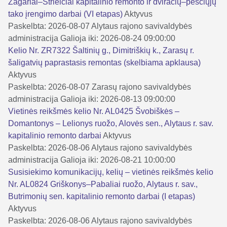
Žagariai–Strielčiai kapitalinio remonto ir dviračių–pėsčiųjų
tako įrengimo darbai (VI etapas)
Aktyvus
Paskelbta: 2026-08-07
Alytaus rajono savivaldybės
administracija
Galioja iki: 2026-08-24 09:00:00
Kelio Nr. ZR7322 Šaltinių g., Dimitriškių k., Zarasų r.
šaligatvių paprastasis remontas (skelbiama apklausa)
Aktyvus
Paskelbta: 2026-08-07
Zarasų rajono savivaldybės
administracija
Galioja iki: 2026-08-13 09:00:00
Vietinės reikšmės kelio Nr. AL0425 Švobiškės –
Domantonys – Lelionys ruožo, Alovės sen., Alytaus r. sav.
kapitalinio remonto darbai
Aktyvus
Paskelbta: 2026-08-06
Alytaus rajono savivaldybės
administracija
Galioja iki: 2026-08-21 10:00:00
Susisiekimo komunikacijų, kelių – vietinės reikšmės kelio
Nr. AL0824 Griškonys–Pabaliai ruožo, Alytaus r. sav.,
Butrimonių sen. kapitalinio remonto darbai (I etapas)
Aktyvus
Paskelbta: 2026-08-06
Alytaus rajono savivaldybės