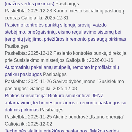
(mažos vertės pirkimas)
Pasibaigęs
Paskelbta: 2025-12-23
Kauno miesto socialinių paslaugų
centras
Galioja iki: 2025-12-31
Pasienio kontrolės punktų silpnųjų srovių, vaizdo
stebėjimo, priešgaisrinių, eismo reguliavimo sistemų bei
įrenginių įsigijimo, priežiūros ir remonto paslaugų pirkimas
Pasibaigęs
Paskelbta: 2025-12-12
Pasienio kontrolės punktų direkcija
prie Susisiekimo ministerijos
Galioja iki: 2026-01-16
Automatinių pakeliamų stulpelių remonto ir profilaktinių
patikrų paslaugos
Pasibaigęs
Paskelbta: 2025-11-26
Savivaldybės įmonė "Susisiekimo
paslaugos"
Galioja iki: 2025-12-08
Rinkos konsultacija: Biokuro smulkintuvo JENZ
aptarnavimo, techninės priežiūros ir remonto paslaugos su
dalimis pirkimas
Pasibaigęs
Paskelbta: 2025-11-25
Akcinė bendrovė „Kauno energija“
Galioja iki: 2025-12-02
Techninės statinių priežiūros paslaugos. (Mažos vertės