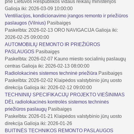
prie Lietuvos Respublikos vidaus reikalų ministerijos
Galioja iki: 2026-03-09 10:00:00
Ventiliacijos, kondicionavimo įrangos remonto ir priežiūros
paslaugos (Vilnius)
Pasibaigęs
Paskelbta: 2026-02-13
ORO NAVIGACIJA
Galioja iki:
2026-02-25 09:00:00
AUTOMOBILIŲ REMONTO IR PRIEŽIŪROS
PASLAUGOS
Pasibaigęs
Paskelbta: 2026-02-07
Kauno miesto socialinių paslaugų
centras
Galioja iki: 2026-02-13 08:00:00
Radiolokacinės sistemos techninė priežiūra
Pasibaigęs
Paskelbta: 2026-02-02
Klaipėdos valstybinio jūrų uosto
direkcija
Galioja iki: 2026-02-12 09:00:00
TECHNINIŲ SPECIFIKACIJŲ PROJEKTO VIEŠINIMAS
DĖL radiolokacinės kontrolės sistemos techninės
priežiūros paslaugų
Pasibaigęs
Paskelbta: 2026-01-21
Klaipėdos valstybinio jūrų uosto
direkcija
Galioja iki: 2026-01-26
BUITINĖS TECHNIKOS REMONTO PASLAUGOS