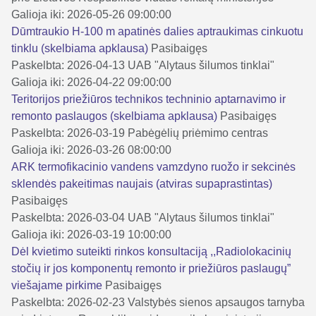
Galioja iki: 2026-05-26 09:00:00
Dūmtraukio H-100 m apatinės dalies aptraukimas cinkuotu
tinklu (skelbiama apklausa)
Pasibaigęs
Paskelbta: 2026-04-13
UAB "Alytaus šilumos tinklai"
Galioja iki: 2026-04-22 09:00:00
Teritorijos priežiūros technikos techninio aptarnavimo ir
remonto paslaugos (skelbiama apklausa)
Pasibaigęs
Paskelbta: 2026-03-19
Pabėgėlių priėmimo centras
Galioja iki: 2026-03-26 08:00:00
ARK termofikacinio vandens vamzdyno ruožo ir sekcinės
sklendės pakeitimas naujais (atviras supaprastintas)
Pasibaigęs
Paskelbta: 2026-03-04
UAB "Alytaus šilumos tinklai"
Galioja iki: 2026-03-19 10:00:00
Dėl kvietimo suteikti rinkos konsultaciją ,,Radiolokacinių
stočių ir jos komponentų remonto ir priežiūros paslaugų”
viešajame pirkime
Pasibaigęs
Paskelbta: 2026-02-23
Valstybės sienos apsaugos tarnyba