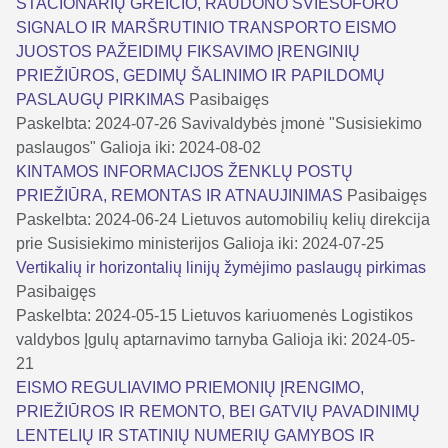
STACIONARIŲ GREIČIO, RAUDONO ŠVIESOFORO
SIGNALO IR MARŠRUTINIO TRANSPORTO EISMO
JUOSTOS PAŽEIDIMŲ FIKSAVIMO ĮRENGINIŲ
PRIEŽIŪROS, GEDIMŲ ŠALINIMO IR PAPILDOMŲ
PASLAUGŲ PIRKIMAS
Pasibaigęs
Paskelbta: 2024-07-26
Savivaldybės įmonė "Susisiekimo
paslaugos"
Galioja iki: 2024-08-02
KINTAMOS INFORMACIJOS ŽENKLŲ POSTŲ
PRIEŽIŪRA, REMONTAS IR ATNAUJINIMAS
Pasibaigęs
Paskelbta: 2024-06-24
Lietuvos automobilių kelių direkcija
prie Susisiekimo ministerijos
Galioja iki: 2024-07-25
Vertikalių ir horizontalių linijų žymėjimo paslaugų pirkimas
Pasibaigęs
Paskelbta: 2024-05-15
Lietuvos kariuomenės Logistikos
valdybos Įgulų aptarnavimo tarnyba
Galioja iki: 2024-05-
21
EISMO REGULIAVIMO PRIEMONIŲ ĮRENGIMO,
PRIEŽIŪROS IR REMONTO, BEI GATVIŲ PAVADINIMŲ
LENTELIŲ IR STATINIŲ NUMERIŲ GAMYBOS IR