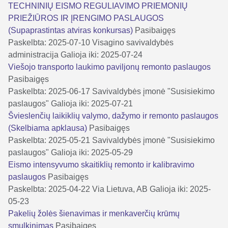
TECHNINIŲ EISMO REGULIAVIMO PRIEMONIŲ
PRIEŽIŪROS IR ĮRENGIMO PASLAUGOS
(Supaprastintas atviras konkursas)
Pasibaigęs
Paskelbta: 2025-07-10
Visagino savivaldybės
administracija
Galioja iki: 2025-07-24
Viešojo transporto laukimo paviljonų remonto paslaugos
Pasibaigęs
Paskelbta: 2025-06-17
Savivaldybės įmonė "Susisiekimo
paslaugos"
Galioja iki: 2025-07-21
Švieslenčių laikiklių valymo, dažymo ir remonto paslaugos
(Skelbiama apklausa)
Pasibaigęs
Paskelbta: 2025-05-21
Savivaldybės įmonė "Susisiekimo
paslaugos"
Galioja iki: 2025-05-29
Eismo intensyvumo skaitiklių remonto ir kalibravimo
paslaugos
Pasibaigęs
Paskelbta: 2025-04-22
Via Lietuva, AB
Galioja iki: 2025-
05-23
Pakelių žolės šienavimas ir menkaverčių krūmų
smulkinimas
Pasibaigęs