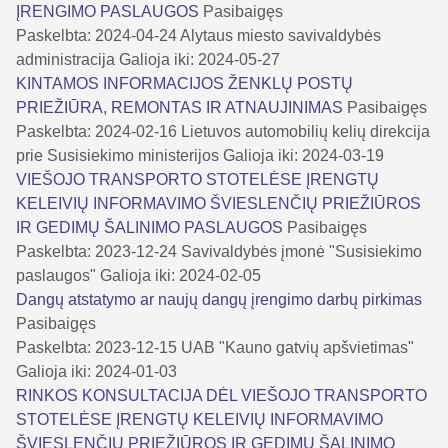
ĮRENGIMO PASLAUGOS
Pasibaigęs
Paskelbta: 2024-04-24
Alytaus miesto savivaldybės
administracija
Galioja iki: 2024-05-27
KINTAMOS INFORMACIJOS ŽENKLŲ POSTŲ
PRIEŽIŪRA, REMONTAS IR ATNAUJINIMAS
Pasibaigęs
Paskelbta: 2024-02-16
Lietuvos automobilių kelių direkcija
prie Susisiekimo ministerijos
Galioja iki: 2024-03-19
VIEŠOJO TRANSPORTO STOTELĖSE ĮRENGTŲ
KELEIVIŲ INFORMAVIMO ŠVIESLENČIŲ PRIEŽIŪROS
IR GEDIMŲ ŠALINIMO PASLAUGOS
Pasibaigęs
Paskelbta: 2023-12-24
Savivaldybės įmonė "Susisiekimo
paslaugos"
Galioja iki: 2024-02-05
Dangų atstatymo ar naujų dangų įrengimo darbų pirkimas
Pasibaigęs
Paskelbta: 2023-12-15
UAB "Kauno gatvių apšvietimas"
Galioja iki: 2024-01-03
RINKOS KONSULTACIJA DĖL VIEŠOJO TRANSPORTO
STOTELĖSE ĮRENGTŲ KELEIVIŲ INFORMAVIMO
ŠVIESLENČIŲ PRIEŽIŪROS IR GEDIMŲ ŠALINIMO