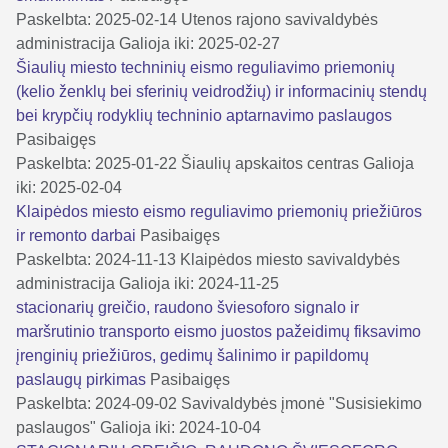
Paskelbta: 2025-02-14
Utenos rajono savivaldybės
administracija
Galioja iki: 2025-02-27
Šiaulių miesto techninių eismo reguliavimo priemonių
(kelio ženklų bei sferinių veidrodžių) ir informacinių stendų
bei krypčių rodyklių techninio aptarnavimo paslaugos
Pasibaigęs
Paskelbta: 2025-01-22
Šiaulių apskaitos centras
Galioja
iki: 2025-02-04
Klaipėdos miesto eismo reguliavimo priemonių priežiūros
ir remonto darbai
Pasibaigęs
Paskelbta: 2024-11-13
Klaipėdos miesto savivaldybės
administracija
Galioja iki: 2024-11-25
stacionarių greičio, raudono šviesoforo signalo ir
maršrutinio transporto eismo juostos pažeidimų fiksavimo
įrenginių priežiūros, gedimų šalinimo ir papildomų
paslaugų pirkimas
Pasibaigęs
Paskelbta: 2024-09-02
Savivaldybės įmonė "Susisiekimo
paslaugos"
Galioja iki: 2024-10-04