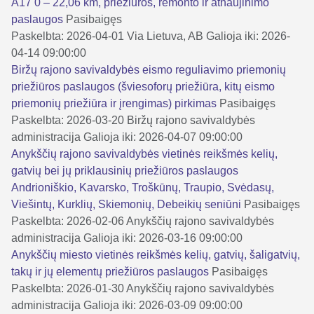
A17 0 – 22,06 km, priežiūros, remonto ir atnaujinimo
paslaugos
Pasibaigęs
Paskelbta: 2026-04-01
Via Lietuva, AB
Galioja iki: 2026-
04-14 09:00:00
Biržų rajono savivaldybės eismo reguliavimo priemonių
priežiūros paslaugos (šviesoforų priežiūra, kitų eismo
priemonių priežiūra ir įrengimas) pirkimas
Pasibaigęs
Paskelbta: 2026-03-20
Biržų rajono savivaldybės
administracija
Galioja iki: 2026-04-07 09:00:00
Anykščių rajono savivaldybės vietinės reikšmės kelių,
gatvių bei jų priklausinių priežiūros paslaugos
Andrioniškio, Kavarsko, Troškūnų, Traupio, Svėdasų,
Viešintų, Kurklių, Skiemonių, Debeikių seniūni
Pasibaigęs
Paskelbta: 2026-02-06
Anykščių rajono savivaldybės
administracija
Galioja iki: 2026-03-16 09:00:00
Anykščių miesto vietinės reikšmės kelių, gatvių, šaligatvių,
takų ir jų elementų priežiūros paslaugos
Pasibaigęs
Paskelbta: 2026-01-30
Anykščių rajono savivaldybės
administracija
Galioja iki: 2026-03-09 09:00:00