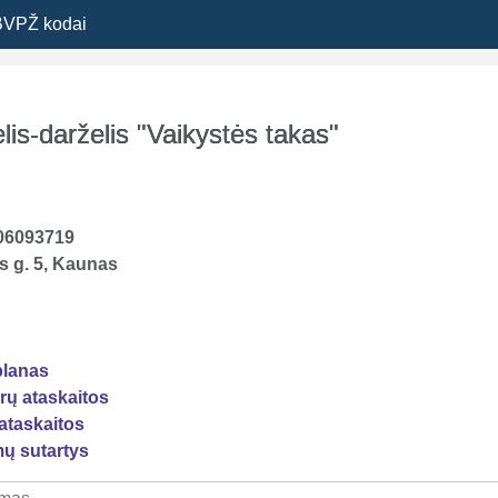
BVPŽ kodai
lis-darželis "Vaikystės takas"
06093719
s g. 5, Kaunas
2
planas
rų ataskaitos
ataskaitos
mų sutartys