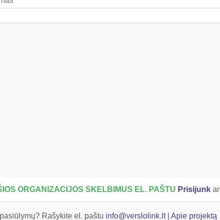
IOS ORGANIZACIJOS SKELBIMUS EL. PAŠTU
Prisijunk
a
 pasiūlymų? Rašykite el. paštu
info@verslolink.lt
|
Apie projektą