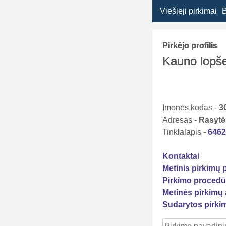
Viešieji pirkimai
Pirkėjo profilis
Kauno lopše
Įmonės kodas -
3
Adresas -
Rasytė
Tinklalapis -
646
Kontaktai
Metinis pirkimų 
Pirkimo procedū
Metinės pirkimų 
Sudarytos pirki