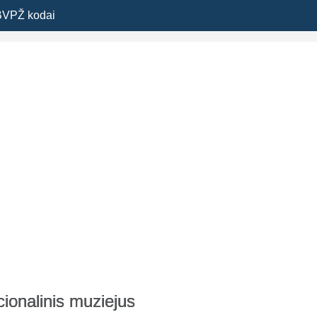
BVPŽ kodai
cionalinis muziejus