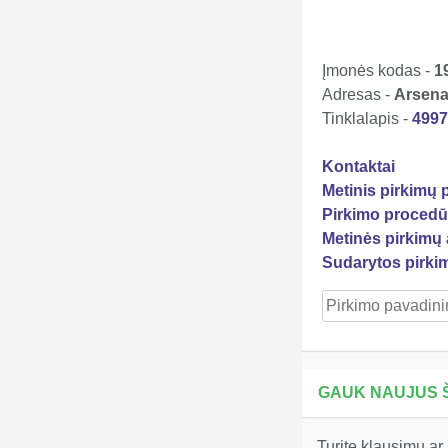
Įmonės kodas -
1
Adresas -
Arsenal
Tinklalapis -
499
Kontaktai
Metinis pirkimų 
Pirkimo procedū
Metinės pirkimų 
Sudarytos pirki
GAUK NAUJUS Š
Turite klausimų ar