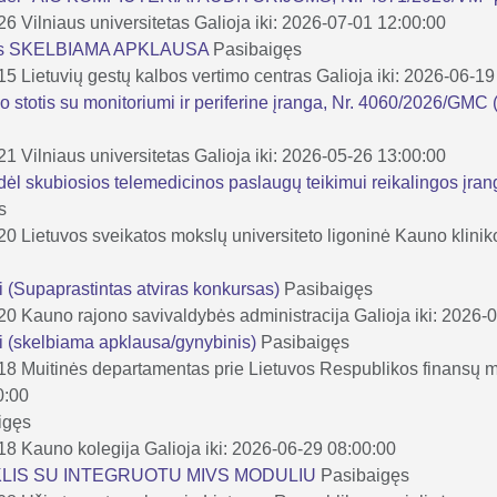
-26
Vilniaus universitetas
Galioja iki: 2026-07-01 12:00:00
imas SKELBIAMA APKLAUSA
Pasibaigęs
-15
Lietuvių gestų kalbos vertimo centras
Galioja iki: 2026-06-1
stotis su monitoriumi ir periferine įranga, Nr. 4060/2026/GMC (
-21
Vilniaus universitetas
Galioja iki: 2026-05-26 13:00:00
dėl skubiosios telemedicinos paslaugų teikimui reikalingos įran
s
-20
Lietuvos sveikatos mokslų universiteto ligoninė Kauno klinik
ai (Supaprastintas atviras konkursas)
Pasibaigęs
-20
Kauno rajono savivaldybės administracija
Galioja iki: 2026-
ai (skelbiama apklausa/gynybinis)
Pasibaigęs
-18
Muitinės departamentas prie Lietuvos Respublikos finansų mi
0:00
igęs
-18
Kauno kolegija
Galioja iki: 2026-06-29 08:00:00
LIS SU INTEGRUOTU MIVS MODULIU
Pasibaigęs