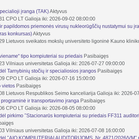
specialioji įranga (TAK)
Aktyvus
-31
CPO LT
Galioja iki: 2026-09-02 08:00:00
r papildomos priemonės virusų nukleorūgščių nustatymui su įra
ras konkursas)
Aktyvus
-29
Lietuvos sveikatos mokslų universiteto ligoninė Kauno klinik
viename“ tipo kompiuteriai su priedais
Pasibaigęs
-23
Vilniaus universitetas
Galioja iki: 2026-07-27 09:00:00
dėl Tarnybinių stočių ir specialiosios įrangos
Pasibaigęs
-09
CPO LT
Galioja iki: 2026-07-16 15:00:00
 vietos
Pasibaigęs
-08
Lietuvos Respublikos Seimo kanceliarija
Galioja iki: 2026-0
, programinė ir transportavimo įranga
Pasibaigęs
-06
CPO LT
Galioja iki: 2026-08-05 08:00:00
dėl pirkimo "Stacionarūs kompiuteriai su priedais FF311 auditorij
baigęs
-03
Vilniaus universitetas
Galioja iki: 2026-07-08 16:00:00
a dėl "AIO KOMPIUTERIAI AUDITORIJOMS, Nr. 4871/2026/VM" 