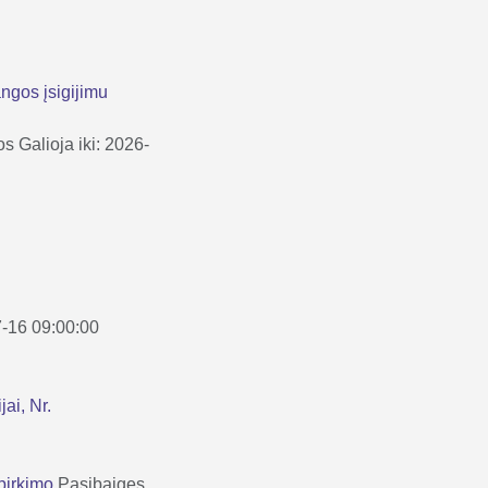
ngos įsigijimu
os
Galioja iki: 2026-
7-16 09:00:00
ai, Nr.
pirkimo
Pasibaigęs