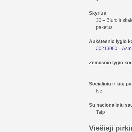
Skyrius
30 – Biuro ir ska
paketus
Aukštesnio lygio 
30213000 – Asme
Žemesnio lygio ko
–
Socialinių ir kitų
Ne
Su nacionaliniu s
Taip
Viešieji pir