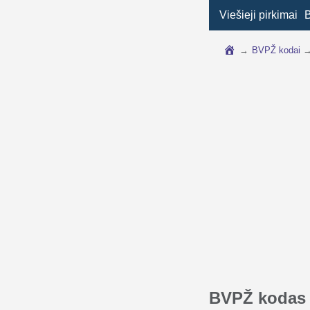
Viešieji pirkimai
→
BVPŽ kodai
BVPŽ kodas 3