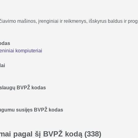
ičiavimo mašinos, įrenginiai ir reikmenys, išskyrus baldus ir pr
kodas
niniai kompiuteriai
dai
 paslaugų BVPŽ kodas
augumu susijęs BVPŽ kodas
kimai pagal šį BVPŽ kodą
(338)