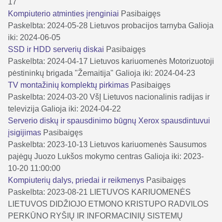
17
Kompiuterio atminties įrenginiai
Pasibaigęs
Paskelbta: 2024-05-28
Lietuvos probacijos tarnyba
Galioja
iki: 2024-06-05
SSD ir HDD serverių diskai
Pasibaigęs
Paskelbta: 2024-04-17
Lietuvos kariuomenės Motorizuotoji
pėstininkų brigada "Žemaitija"
Galioja iki: 2024-04-23
TV montažinių komplektų pirkimas
Pasibaigęs
Paskelbta: 2024-03-20
VšĮ Lietuvos nacionalinis radijas ir
televizija
Galioja iki: 2024-04-22
Serverio diskų ir spausdinimo būgnų Xerox spausdintuvui
įsigijimas
Pasibaigęs
Paskelbta: 2023-10-13
Lietuvos kariuomenės Sausumos
pajėgų Juozo Lukšos mokymo centras
Galioja iki: 2023-
10-20 11:00:00
Kompiuterių dalys, priedai ir reikmenys
Pasibaigęs
Paskelbta: 2023-08-21
LIETUVOS KARIUOMENĖS
LIETUVOS DIDŽIOJO ETMONO KRISTUPO RADVILOS
PERKŪNO RYŠIŲ IR INFORMACINIŲ SISTEMŲ