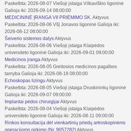
Paskelbta: 2026-08-07
Viešoji įstaiga Vilkaviškio ligoninė
Galioja iki: 2026-09-14 08:00:00
MEDICININĖ ĮRANGA VII PRIĖMIMO SK.
Aktyvus
Paskelbta: 2026-08-06
VšĮ Jonavos ligoninė
Galioja iki:
2026-08-12 08:00:00
Šeiverio sistemos dalys
Aktyvus
Paskelbta: 2026-08-06
Viešoji įstaiga Klaipėdos
universiteto ligoninė
Galioja iki: 2026-09-01 09:00:00
Medicinos įranga
Aktyvus
Paskelbta: 2026-08-05
Greitosios medicinos pagalbos
tarnyba
Galioja iki: 2026-08-18 08:00:00
Echoskopas lizingu
Aktyvus
Paskelbta: 2026-08-05
Viešoji įstaiga Druskininkų ligoninė
Galioja iki: 2026-09-07 09:00:00
Implantai pėdos chirurgijai
Aktyvus
Paskelbta: 2026-08-04
Viešoji įstaiga Klaipėdos
universiteto ligoninė
Galioja iki: 2026-08-11 09:00:00
Rinkos konsultacija dėl vienkartinių priedų artroskopinėms
operacijoms pirkimo (Nr. 9057282)
Aktyvus