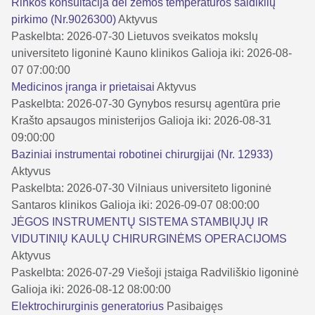
Rinkos konsultacija dėl žemos temperatūros šaldiklių
pirkimo (Nr.9026300)
Aktyvus
Paskelbta: 2026-07-30
Lietuvos sveikatos mokslų
universiteto ligoninė Kauno klinikos
Galioja iki: 2026-08-
07 07:00:00
Medicinos įranga ir prietaisai
Aktyvus
Paskelbta: 2026-07-30
Gynybos resursų agentūra prie
Krašto apsaugos ministerijos
Galioja iki: 2026-08-31
09:00:00
Baziniai instrumentai robotinei chirurgijai (Nr. 12933)
Aktyvus
Paskelbta: 2026-07-30
Vilniaus universiteto ligoninė
Santaros klinikos
Galioja iki: 2026-09-07 08:00:00
JĖGOS INSTRUMENTŲ SISTEMA STAMBIŲJŲ IR
VIDUTINIŲ KAULŲ CHIRURGINĖMS OPERACIJOMS
Aktyvus
Paskelbta: 2026-07-29
Viešoji įstaiga Radviliškio ligoninė
Galioja iki: 2026-08-12 08:00:00
Elektrochirurginis generatorius
Pasibaigęs