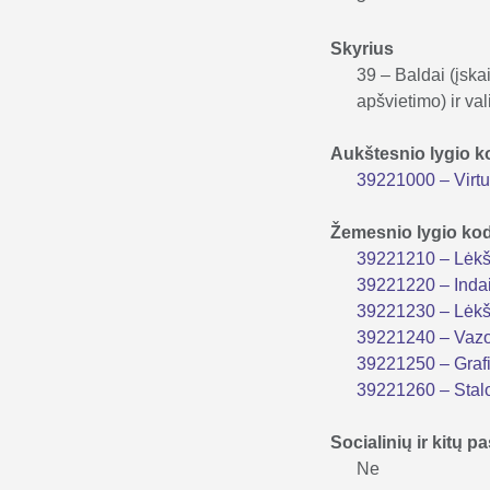
Skyrius
39 – Baldai (įskai
apšvietimo) ir vali
Aukštesnio lygio 
39221000 – Virtu
Žemesnio lygio ko
39221210 – Lėkš
39221220 – Inda
39221230 – Lėkš
39221240 – Vaz
39221250 – Graf
39221260 – Stal
Socialinių ir kitų
Ne