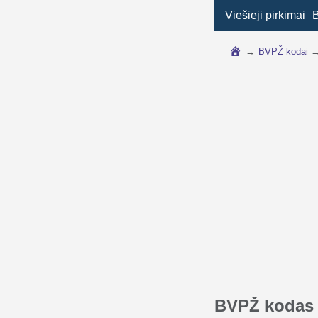
Viešieji pirkimai
→
BVPŽ kodai
BVPŽ kodas 