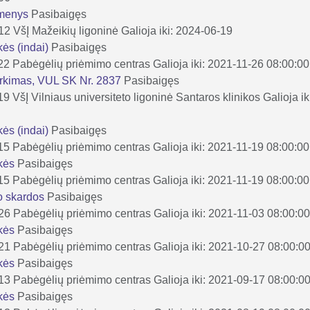
ikmenys
Pasibaigęs
-12
VšĮ Mažeikių ligoninė
Galioja iki: 2024-06-19
ės (indai)
Pasibaigęs
22
Pabėgėlių priėmimo centras
Galioja iki: 2021-11-26 08:00:00
irkimas, VUL SK Nr. 2837
Pasibaigęs
19
VšĮ Vilniaus universiteto ligoninė Santaros klinikos
Galioja i
ės (indai)
Pasibaigęs
15
Pabėgėlių priėmimo centras
Galioja iki: 2021-11-19 08:00:00
kės
Pasibaigęs
15
Pabėgėlių priėmimo centras
Galioja iki: 2021-11-19 08:00:00
mo skardos
Pasibaigęs
-26
Pabėgėlių priėmimo centras
Galioja iki: 2021-11-03 08:00:0
kės
Pasibaigęs
-21
Pabėgėlių priėmimo centras
Galioja iki: 2021-10-27 08:00:0
kės
Pasibaigęs
-13
Pabėgėlių priėmimo centras
Galioja iki: 2021-09-17 08:00:0
kės
Pasibaigęs