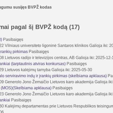
augumu susijęs BVPŽ kodas
kimai pagal šį BVPŽ kodą
(17)
8)
Pasibaigęs
-22
Vilniaus universiteto ligoninė Santaros klinikos
Galioja iki: 
o įrankių pirkimas
Pasibaigęs
-08
Lietuvos radijo ir televizijos centras, AB
Galioja iki: 2025-12-
įrankiai (tarptautinis atviras konkursas)
Pasibaigęs
-29
Lietuvos kalėjimų tarnyba
Galioja iki: 2025-05-30
lo serviravimo indų ir įrankių pirkimas (skelbiama apklausa)
Pa
-09
Generolo Jono Žemaičio Lietuvos karo akademija
Galioja ik
iai (MOS)(Skelbiama apklausa)
Pasibaigęs
-23
Generolo Jono Žemaičio Lietuvos karo akademija
Galioja ik
įrankiai
Pasibaigęs
-30
Kalėjimų departamentas prie Lietuvos Respublikos teisingum
-06