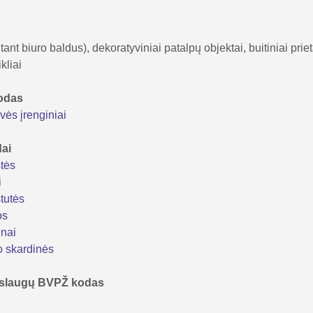
tant biuro baldus), dekoratyviniai patalpų objektai, buitiniai prie
kliai
kodas
vės įrenginiai
dai
tės
i
tutės
os
inai
o skardinės
 paslaugų BVPŽ kodas