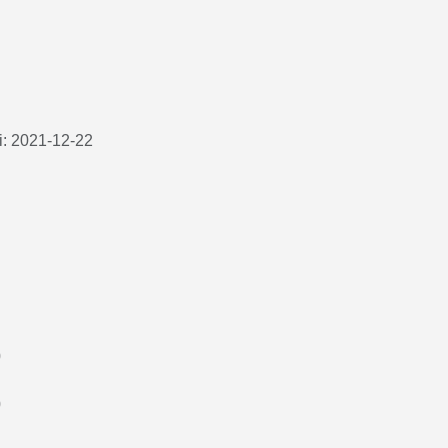
ki: 2021-12-22
0
0
0