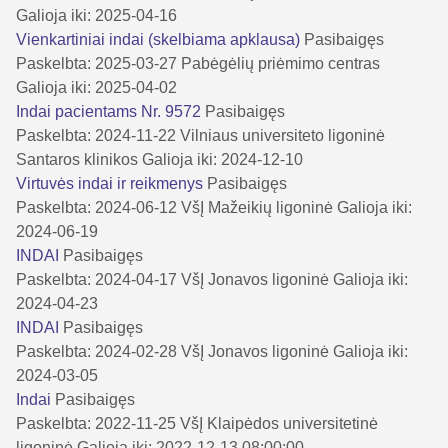
Galioja iki: 2025-04-16
Vienkartiniai indai (skelbiama apklausa)
Pasibaigęs
Paskelbta: 2025-03-27
Pabėgėlių priėmimo centras
Galioja iki: 2025-04-02
Indai pacientams Nr. 9572
Pasibaigęs
Paskelbta: 2024-11-22
Vilniaus universiteto ligoninė
Santaros klinikos
Galioja iki: 2024-12-10
Virtuvės indai ir reikmenys
Pasibaigęs
Paskelbta: 2024-06-12
VšĮ Mažeikių ligoninė
Galioja iki:
2024-06-19
INDAI
Pasibaigęs
Paskelbta: 2024-04-17
VšĮ Jonavos ligoninė
Galioja iki:
2024-04-23
INDAI
Pasibaigęs
Paskelbta: 2024-02-28
VšĮ Jonavos ligoninė
Galioja iki:
2024-03-05
Indai
Pasibaigęs
Paskelbta: 2022-11-25
VšĮ Klaipėdos universitetinė
ligoninė
Galioja iki: 2022-12-13 08:00:00