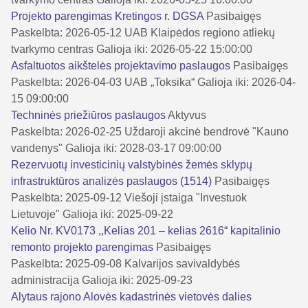
Projekto parengimas Kretingos r. DGSA
Pasibaigęs
Paskelbta: 2026-05-12
UAB Klaipėdos regiono atliekų
tvarkymo centras
Galioja iki: 2026-05-22 15:00:00
Asfaltuotos aikštelės projektavimo paslaugos
Pasibaigęs
Paskelbta: 2026-04-03
UAB „Toksika“
Galioja iki: 2026-04-
15 09:00:00
Techninės priežiūros paslaugos
Aktyvus
Paskelbta: 2026-02-25
Uždaroji akcinė bendrovė "Kauno
vandenys"
Galioja iki: 2028-03-17 09:00:00
Rezervuotų investicinių valstybinės žemės sklypų
infrastruktūros analizės paslaugos (1514)
Pasibaigęs
Paskelbta: 2025-09-12
Viešoji įstaiga "Investuok
Lietuvoje"
Galioja iki: 2025-09-22
Kelio Nr. KV0173 ,,Kelias 201 – kelias 2616“ kapitalinio
remonto projekto parengimas
Pasibaigęs
Paskelbta: 2025-09-08
Kalvarijos savivaldybės
administracija
Galioja iki: 2025-09-23
Alytaus rajono Alovės kadastrinės vietovės dalies