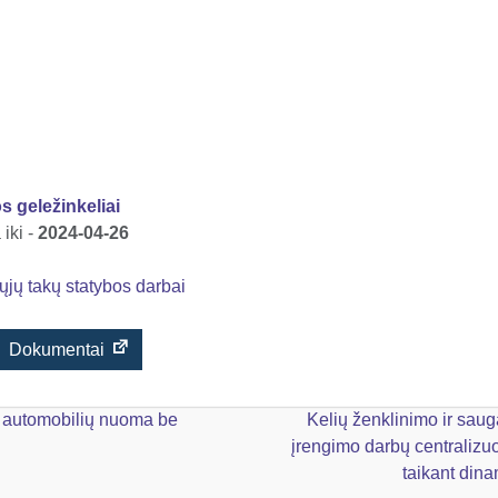
s geležinkeliai
iki -
2024-04-26
jų takų statybos darbai
Dokumentai
 automobilių nuoma be
Kelių ženklinimo ir sau
įrengimo darbų centralizuo
taikant din