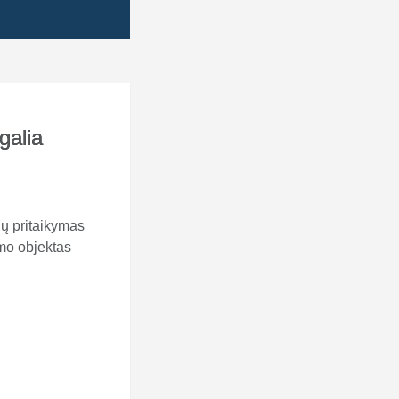
galia
ių pritaikymas
imo objektas