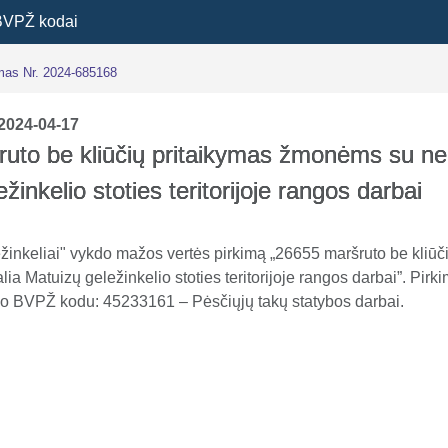
BVPŽ kodai
imas Nr. 2024-685168
2024-04-17
uto be kliūčių pritaikymas žmonėms su ne
žinkelio stoties teritorijoje rangos darbai
žinkeliai" vykdo mažos vertės pirkimą „26655 maršruto be kliūč
a Matuizų geležinkelio stoties teritorijoje rangos darbai”. Pirk
o BVPŽ kodu: 45233161 – Pėsčiųjų takų statybos darbai.