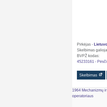
Pirkėjas -
Lietuvo
Skelbimas galioja 
BVPŽ kodas:
45233161 - Pėsčių
Skelbimas
Navigacija
1964 Mechanizmų ir
operatoriaus
tarp