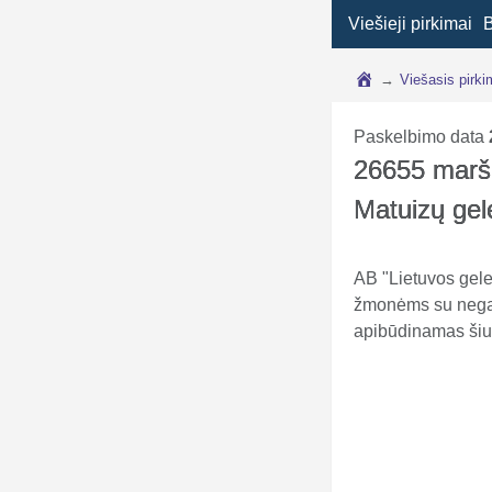
Viešieji pirkimai
→
Viešasis pirk
Paskelbimo data
26655 maršr
Matuizų gele
AB "Lietuvos gele
žmonėms su negali
apibūdinamas šiu