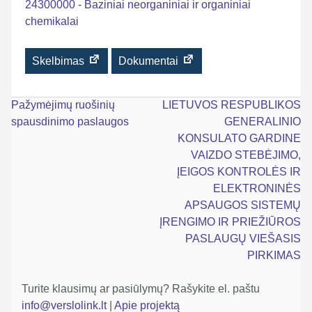
24300000 - Baziniai neorganiniai ir organiniai
chemikalai
Skelbimas
Dokumentai
Navigacija
Pažymėjimų ruošinių
LIETUVOS RESPUBLIKOS
spausdinimo paslaugos
GENERALINIO
tarp
KONSULATO GARDINE
įrašų
VAIZDO STEBĖJIMO,
ĮEIGOS KONTROLĖS IR
ELEKTRONINĖS
APSAUGOS SISTEMŲ
ĮRENGIMO IR PRIEŽIŪROS
PASLAUGŲ VIEŠASIS
PIRKIMAS
Turite klausimų ar pasiūlymų? Rašykite el. paštu
info@verslolink.lt
|
Apie projektą