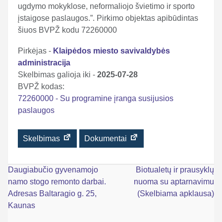
ugdymo mokyklose, neformaliojo švietimo ir sporto
įstaigose paslaugos.”. Pirkimo objektas apibūdintas
šiuos BVPŽ kodu 72260000
Pirkėjas -
Klaipėdos miesto savivaldybės
administracija
Skelbimas galioja iki -
2025-07-28
BVPŽ kodas:
72260000 - Su programine įranga susijusios
paslaugos
Skelbimas
Dokumentai
Navigacija
Daugiabučio gyvenamojo
Biotualetų ir prausyklų
namo stogo remonto darbai.
nuoma su aptarnavimu
tarp
Adresas Baltaragio g. 25,
(Skelbiama apklausa)
įrašų
Kaunas