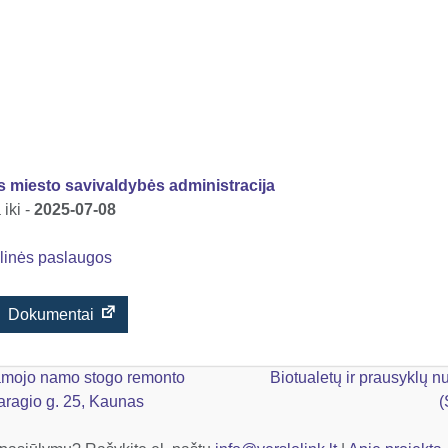
s miesto savivaldybės administracija
iki -
2025-07-08
linės paslaugos
Dokumentai
mojo namo stogo remonto
Biotualetų ir prausyklų 
aragio g. 25, Kaunas
(