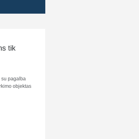
s tik
s su pagalba
irkimo objektas