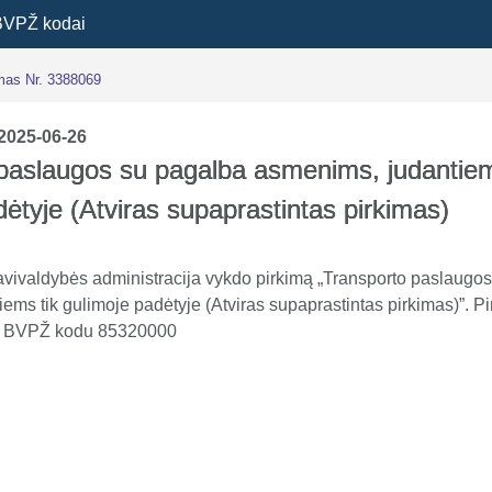
BVPŽ kodai
imas Nr. 3388069
2025-06-26
paslaugos su pagalba asmenims, judantiem
dėtyje (Atviras supaprastintas pirkimas)
avivaldybės administracija vykdo pirkimą „Transporto paslaugo
ems tik gulimoje padėtyje (Atviras supaprastintas pirkimas)”. P
os BVPŽ kodu 85320000