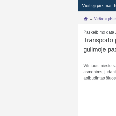
Viešieji pirkimai
→
Viešasis pirk
Paskelbimo data
Transporto 
gulimoje pa
Vilniaus miesto s
asmenims, judanti
apibūdintas šiu