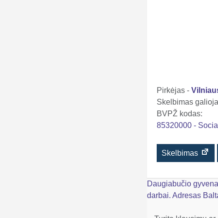
Pirkėjas -
Vilniau
Skelbimas galioja 
BVPŽ kodas:
85320000 - Socia
Skelbimas
Navigacija
Daugiabučio gyvena
darbai. Adresas Balt
tarp