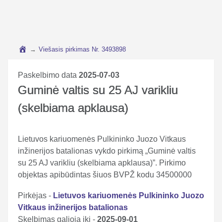
→
Viešasis pirkimas Nr. 3493898
Paskelbimo data
2025-07-03
Guminė valtis su 25 AJ varikliu
(skelbiama apklausa)
Lietuvos kariuomenės Pulkininko Juozo Vitkaus
inžinerijos batalionas vykdo pirkimą „Guminė valtis
su 25 AJ varikliu (skelbiama apklausa)”. Pirkimo
objektas apibūdintas šiuos BVPŽ kodu 34500000
Pirkėjas -
Lietuvos kariuomenės Pulkininko Juozo
Vitkaus inžinerijos batalionas
Skelbimas galioja iki -
2025-09-01