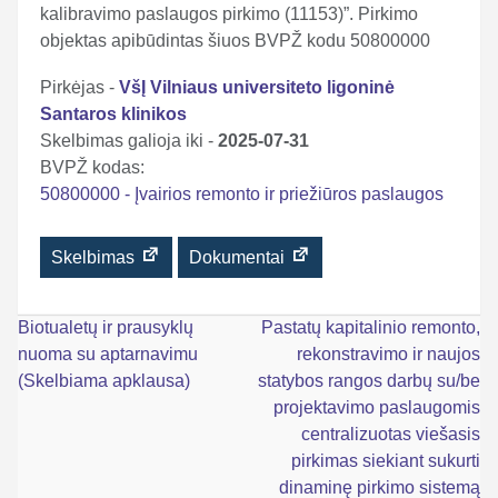
kalibravimo paslaugos pirkimo (11153)”. Pirkimo
objektas apibūdintas šiuos BVPŽ kodu 50800000
Pirkėjas -
VšĮ Vilniaus universiteto ligoninė
Santaros klinikos
Skelbimas galioja iki -
2025-07-31
BVPŽ kodas:
50800000 - Įvairios remonto ir priežiūros paslaugos
Skelbimas
Dokumentai
Navigacija
Biotualetų ir prausyklų
Pastatų kapitalinio remonto,
nuoma su aptarnavimu
rekonstravimo ir naujos
tarp
(Skelbiama apklausa)
statybos rangos darbų su/be
įrašų
projektavimo paslaugomis
centralizuotas viešasis
pirkimas siekiant sukurti
dinaminę pirkimo sistemą