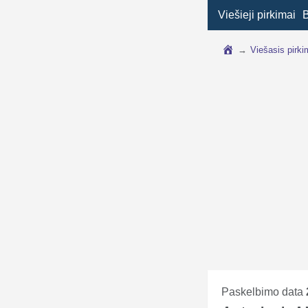
Viešieji pirkimai
→
Viešasis pirk
Paskelbimo data