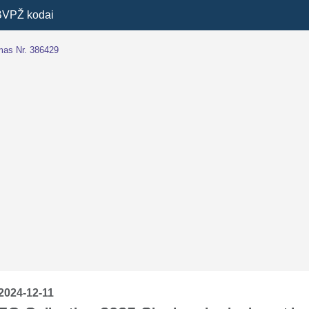
BVPŽ kodai
imas Nr. 386429
2024-12-11