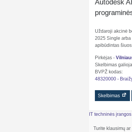
Autodesk AE
programinės
Uždaroji akcinė 
2025 Single arba 
apibūdintas šiu
Pirkėjas -
Vilnia
Skelbimas galioja 
BVPŽ kodas:
48320000 - Braiž
Skelbimas
Navigacija
IT techninės įrangos
tarp
Turite klausimų ar