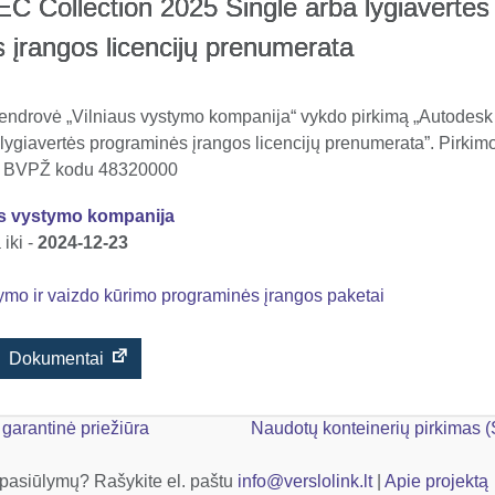
C Collection 2025 Single arba lygiavertės
 įrangos licencijų prenumerata
bendrovė „Vilniaus vystymo kompanija“ vykdo pirkimą „Autodesk
lygiavertės programinės įrangos licencijų prenumerata”. Pirkim
os BVPŽ kodu 48320000
us vystymo kompanija
iki -
2024-12-23
ymo ir vaizdo kūrimo programinės įrangos paketai
Dokumentai
 garantinė priežiūra
Naudotų konteinerių pirkimas 
 pasiūlymų? Rašykite el. paštu
info@verslolink.lt
|
Apie projektą