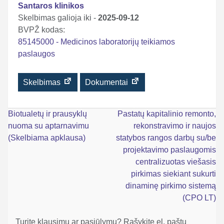
Santaros klinikos
Skelbimas galioja iki -
2025-09-12
BVPŽ kodas:
85145000 - Medicinos laboratorijų teikiamos
paslaugos
Skelbimas
Dokumentai
Navigacija
Biotualetų ir prausyklų
Pastatų kapitalinio remonto,
nuoma su aptarnavimu
rekonstravimo ir naujos
tarp
(Skelbiama apklausa)
statybos rangos darbų su/be
įrašų
projektavimo paslaugomis
centralizuotas viešasis
pirkimas siekiant sukurti
dinaminę pirkimo sistemą
(CPO LT)
Turite klausimų ar pasiūlymų? Rašykite el. paštu