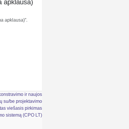
a apklausa)
a apklausa)”.
konstravimo ir naujos
ų su/be projektavimo
tas viešasis pirkimas
kimo sistemą (CPO LT)