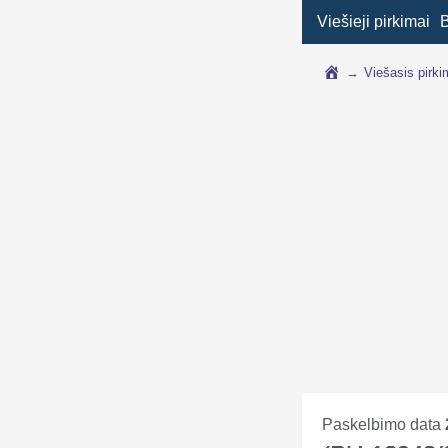
Viešieji pirkimai
→
Viešasis pirk
Paskelbimo data