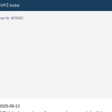
BVPŽ kodai
imas Nr. 4075423
2025-08-13