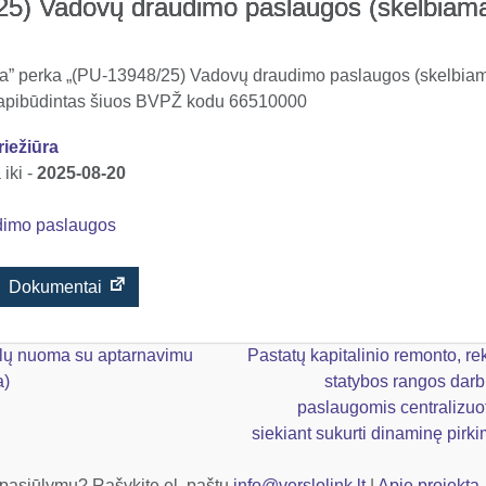
25) Vadovų draudimo paslaugos (skelbiam
ūra” perka „(PU-13948/25) Vadovų draudimo paslaugos (skelbiam
 apibūdintas šiuos BVPŽ kodu 66510000
riežiūra
iki -
2025-08-20
dimo paslaugos
Dokumentai
yklų nuoma su aptarnavimu
Pastatų kapitalinio remonto, re
a)
statybos rangos darb
paslaugomis centralizuo
siekiant sukurti dinaminę pir
 pasiūlymų? Rašykite el. paštu
info@verslolink.lt
|
Apie projektą