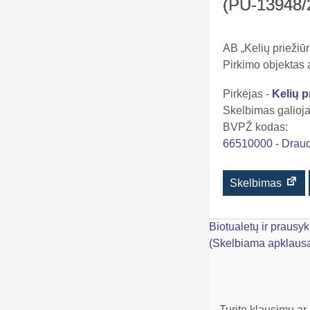
(PU-13948/
AB „Kelių prieži
Pirkimo objektas
Pirkėjas -
Kelių p
Skelbimas galioja 
BVPŽ kodas:
66510000 - Drau
Skelbimas
Navigacija
Biotualetų ir praus
(Skelbiama apklaus
tarp
įrašų
Turite klausimų ar