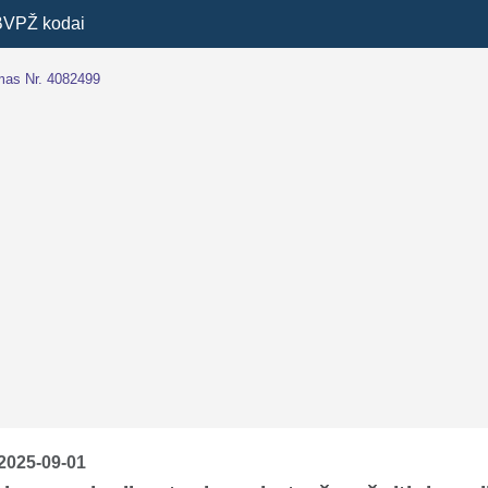
BVPŽ kodai
imas Nr. 4082499
2025-09-01