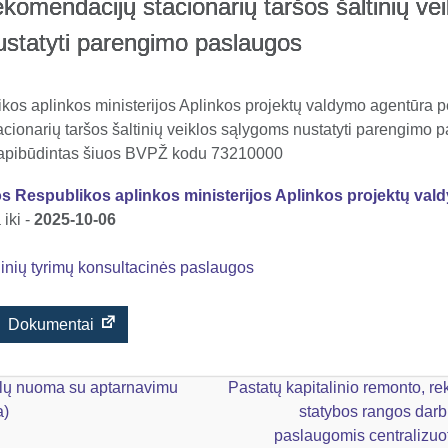
komendacijų stacionarių taršos šaltinių vei
statyti parengimo paslaugos
kos aplinkos ministerijos Aplinkos projektų valdymo agentūra p
cionarių taršos šaltinių veiklos sąlygoms nustatyti parengimo p
 apibūdintas šiuos BVPŽ kodu 73210000
os Respublikos aplinkos ministerijos Aplinkos projektų va
iki -
2025-10-06
inių tyrimų konsultacinės paslaugos
Dokumentai
yklų nuoma su aptarnavimu
Pastatų kapitalinio remonto, re
a)
statybos rangos darb
paslaugomis centralizuo