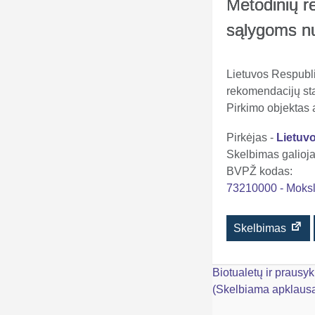
Metodinių re
sąlygoms nu
Lietuvos Respubli
rekomendacijų sta
Pirkimo objektas
Pirkėjas -
Lietuv
Skelbimas galioja 
BVPŽ kodas:
73210000 - Moksl
Skelbimas
Navigacija
Biotualetų ir praus
(Skelbiama apklaus
tarp