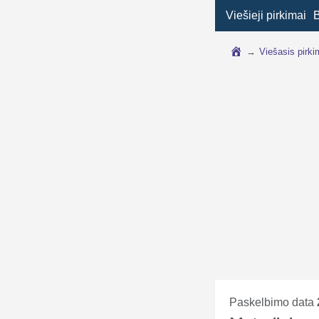
Viešieji pirkimai
→
Viešasis pirk
Paskelbimo data