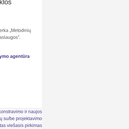
klos
erka „Metodinių
aslaugos”.
ldymo agentūra
konstravimo ir naujos
ų su/be projektavimo
tas viešasis pirkimas