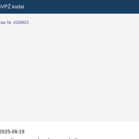
BVPŽ kodai
imas Nr. 4159923
2025-08-19