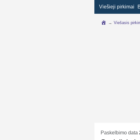
Viešieji pirkimai
→
Viešasis pirk
Paskelbimo data