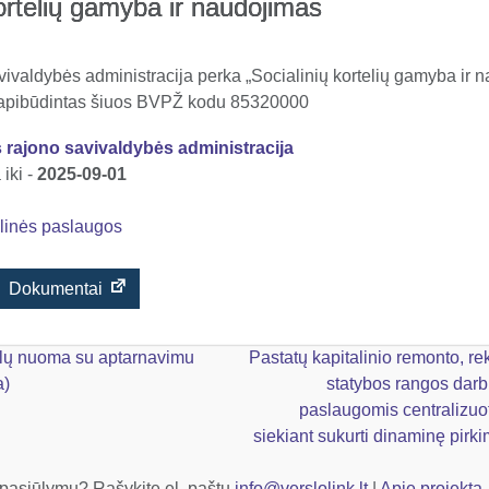
kortelių gamyba ir naudojimas
ivaldybės administracija perka „Socialinių kortelių gamyba ir 
 apibūdintas šiuos BVPŽ kodu 85320000
 rajono savivaldybės administracija
iki -
2025-09-01
linės paslaugos
Dokumentai
yklų nuoma su aptarnavimu
Pastatų kapitalinio remonto, re
a)
statybos rangos darb
paslaugomis centralizuo
siekiant sukurti dinaminę pir
 pasiūlymų? Rašykite el. paštu
info@verslolink.lt
|
Apie projektą