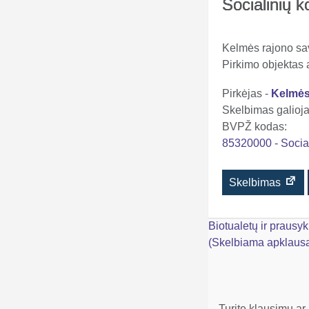
Socialinių 
Kelmės rajono sav
Pirkimo objektas
Pirkėjas -
Kelmės
Skelbimas galioja 
BVPŽ kodas:
85320000 - Socia
Skelbimas
Navigacija
Biotualetų ir praus
(Skelbiama apklaus
tarp
įrašų
Turite klausimų ar