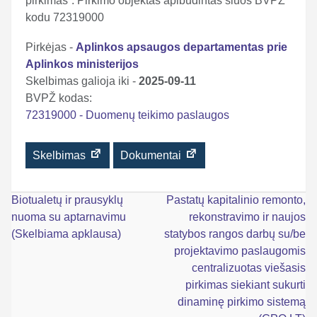
pirkimas”. Pirkimo objektas apibūdintas šiuos BVPŽ
kodu 72319000
Pirkėjas -
Aplinkos apsaugos departamentas prie
Aplinkos ministerijos
Skelbimas galioja iki -
2025-09-11
BVPŽ kodas:
72319000 - Duomenų teikimo paslaugos
Skelbimas
Dokumentai
Navigacija
Biotualetų ir prausyklų
Pastatų kapitalinio remonto,
nuoma su aptarnavimu
rekonstravimo ir naujos
tarp
(Skelbiama apklausa)
statybos rangos darbų su/be
įrašų
projektavimo paslaugomis
centralizuotas viešasis
pirkimas siekiant sukurti
dinaminę pirkimo sistemą