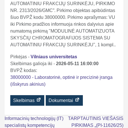
AUTOMATINIU FRAKCIJŲ SURINKĖJU, PIRKIMO
NR. 2313/2026/GMC”. Pirkimo objektas apibūdintas
šiuo BVPŽ kodu 38000000. Pirkimo aprašymas: VU
iki Pirkimo pradžios informuoja rinkos dalyvius apie
numatomą pirkimą "MODULINĖ AUTOMATIZUOTA
SKYSČIŲ CHROMATOGRAFIJOS SISTEMA SU
AUTOMATINIU FRAKCIJŲ SURINKĖJU", 1 kompl..
Pirkėjas -
Vilniaus universitetas
Skelbimas galioja iki -
2026-05-11 16:00:00
BVPŽ kodas:
38000000 - Laboratorinė, optinė ir precizinė įranga
(išskyrus akinius)
Skelbimas
Dokumentai
Navigacija
Informacinių technologijų (IT)
TARPTAUTINIS VIEŠASIS
specialistų kompetencijų
PIRKIMAS „(PI-11626/25)