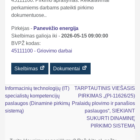
45111100. Pirkimo aprašymas: Reikalavimai
perkamiems darbams pateikti pirkimo
dokumentuose..
Pirkėjas -
Panevėžio energija
Skelbimas galioja iki -
2026-05-15 09:00:00
BVPŽ kodas:
45111100 - Griovimo darbai
Skelbimas
Dokumentai
Navigacija
Informacinių technologijų (IT)
TARPTAUTINIS VIEŠASIS
specialistų kompetencijų
PIRKIMAS „(PI-11626/25)
tarp
paslaugos (Dinaminė pirkimų
Pralaidų plovimo ir panašios
įrašų
sistemą)
paslaugos“, SIEKIANT
SUKURTI DINAMINĘ
PIRKIMO SISTEMĄ