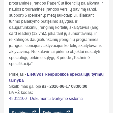
programinės įrangos PaperCut licencijų palaikymą ir
naujos programinės įrangos versijų gavimą (angl.
support) 5 (penkerių) metų laikotarpiui, išlaikant
turimo palaikymo pratęsimo sąlygas, ir
daugiafunkcinių įrenginių kortelių skaitytuvus (angl.
card reader) (12 vnt.), įskaitant jų sumontavimą, ir
reikalingos daugiafunkcinių įrenginių programinės
įrangos licencijos / aktyvacijos kortelių skaitytuvams
aktyvavimą. Reikalavimai pirkimo objektui nustatyti
specialiųjų pirkimo sąlygų 8 priede „Techninė
specifikacija“..
Pirkėjas -
Lietuvos Respublikos specialiųjų tyrimų
tarnyba
Skelbimas galioja iki -
2026-06-17 08:00:00
BVPŽ kodas:
48311100 - Dokumentų tvarkymo sistema
Skelbimas
Dokumentai