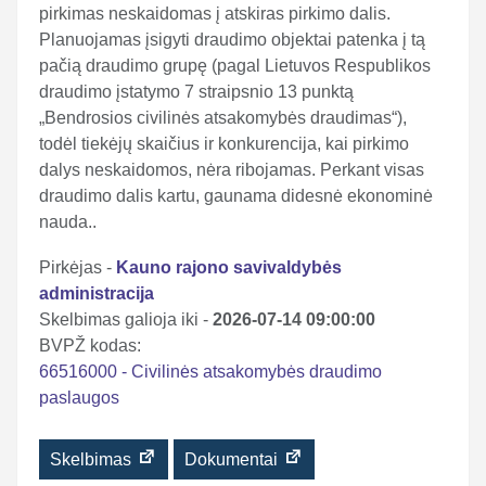
pirkimas neskaidomas į atskiras pirkimo dalis.
Planuojamas įsigyti draudimo objektai patenka į tą
pačią draudimo grupę (pagal Lietuvos Respublikos
draudimo įstatymo 7 straipsnio 13 punktą
„Bendrosios civilinės atsakomybės draudimas“),
todėl tiekėjų skaičius ir konkurencija, kai pirkimo
dalys neskaidomos, nėra ribojamas. Perkant visas
draudimo dalis kartu, gaunama didesnė ekonominė
nauda..
Pirkėjas -
Kauno rajono savivaldybės
administracija
Skelbimas galioja iki -
2026-07-14 09:00:00
BVPŽ kodas:
66516000 - Civilinės atsakomybės draudimo
paslaugos
Skelbimas
Dokumentai