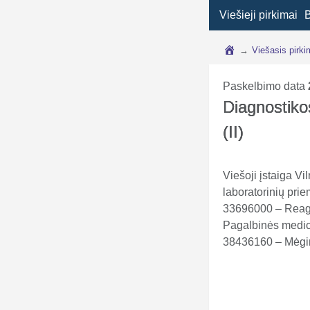
Viešieji pirkimai
→
Viešasis pirk
Paskelbimo data
Diagnostiko
(II)
Viešoji įstaiga Vi
laboratorinių pri
33696000 – Reagen
Pagalbinės medic
38436160 – Mėgint