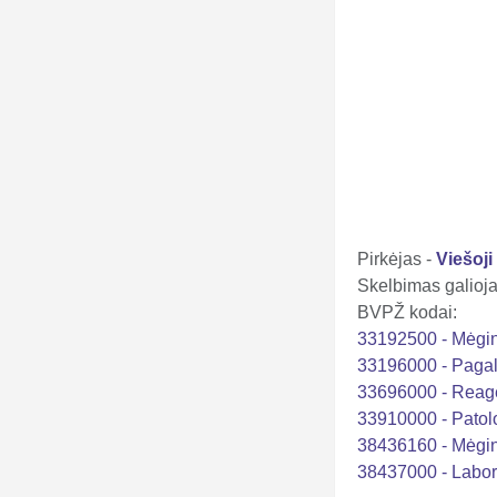
Pirkėjas -
Viešoji
Skelbimas galioja 
BVPŽ kodai:
33192500 - Mėgin
33196000 - Pagal
33696000 - Reagen
33910000 - Patolo
38436160 - Mėgint
38437000 - Labora