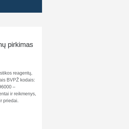
mų pirkimas
ostikos reagentų,
šiais BVPŽ kodais:
196000 –
tai ir reikmenys,
 priedai.