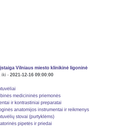
 įstaiga Vilniaus miesto klinikinė ligoninė
iki -
2021-12-16 09:00:00
tuvėliai
binės medicininės priemonės
tai ir kontrastiniai preparatai
ginės anatomijos instrumentai ir reikmenys
uvėlių stovai (purtyklėms)
torinės pipetės ir priedai