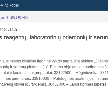
BVPŽ kodai
imas Nr. 2021-667407
2021-12-01
s reagentų, laboratorinių priemonių ir seru
lniaus miesto klinikinė ligoninė vykdo tarptautinį pirkimą „Diagn
emonių ir serumų pirkimas (II)”. Pirkimo objektas apibūdinamas 
tai ir kontrastiniai preparatai, 33192500 – Mėgintuvėliai, 33
ininės priemonės, 33910000 – Patologinės anatomijos instrumen
uvėlių stovai (purtyklėms), 38437000 – Laboratorinės pipetės ir