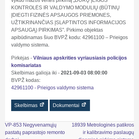
vykdo mažos vertės pirkimą „DURŲ ĮEIGOS
KONTROLĖS IR VALDYMO MODULIŲ (BŪTINŲ
ĮDIEGTI FIZINĖS APSAUGOS PRIEMONES,
UŽTIKRINANČIAS ĮSLAPTINTOS INFORMACIJOS
APSAUGĄ) PIRKIMAS”. Pirkimo objektas
apibūdinamas šiuo BVPŽ kodu: 42961100 – Prieigos
valdymo sistema.
Pirkėjas -
Vilniaus apskrities vyriausiasis policijos
komisariatas
Skelbimas galioja iki -
2021-09-03 08:00:00
BVPŽ kodas:
42961100 - Prieigos valdymo sistema
Skelbimas
Dokumentai
Navigacija
VP-853 Negyvenamųjų
18939 Metrologinės patikros
pastatų paprastojo remonto
ir kalibravimo paslaugų
tarp